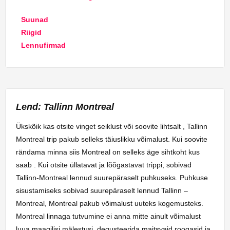
Suunad
Riigid
Lennufirmad
Lend: Tallinn Montreal
Ükskõik kas otsite vinget seiklust või soovite lihtsalt , Tallinn
Montreal trip pakub selleks täiuslikku võimalust. Kui soovite
rändama minna siis Montreal on selleks äge sihtkoht kus
saab . Kui otsite üllatavat ja lõõgastavat trippi, sobivad
Tallinn-Montreal lennud suurepäraselt puhkuseks. Puhkuse
sisustamiseks sobivad suurepäraselt lennud Tallinn –
Montreal, Montreal pakub võimalust uuteks kogemusteks.
Montreal linnaga tutvumine ei anna mitte ainult võimalust
luua maagilisi mälestusi, degusteerida maitsvaid roogasid ja