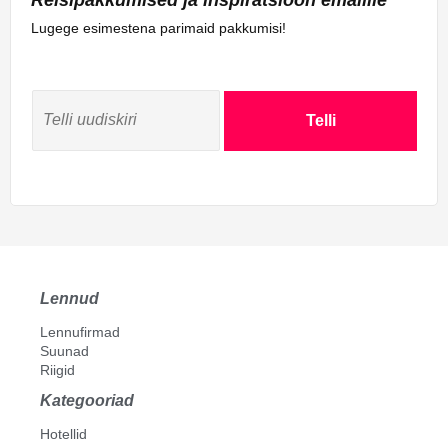
Reisipakkumised ja inspiratsioon emailile
Lugege esimestena parimaid pakkumisi!
Telli
Lennud
Lennufirmad
Suunad
Riigid
Kategooriad
Hotellid