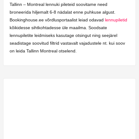
Tallinn – Montreal lennuki pileteid soovitame need
broneerida hiljemalt 6-8 nädalat enne puhkuse algust.
Bookinghouse.ee võrdlusportaalist leiad odavad
lennupiletid
kõikidesse sihtkohtadesse üle maailma. Soodsate
lennupiletite leidmiseks kasutage otsingut ning seejärel
seadistage soovitud filtrid vastavalt vajadustele nt. kui soov
on leida Tallinn Montreal otselend.