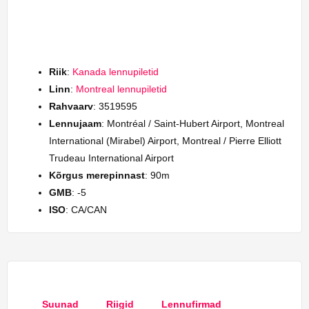
Riik
:
Kanada lennupiletid
Linn
:
Montreal lennupiletid
Rahvaarv
: 3519595
Lennujaam
: Montréal / Saint-Hubert Airport, Montreal
International (Mirabel) Airport, Montreal / Pierre Elliott
Trudeau International Airport
Kõrgus merepinnast
: 90m
GMB
: -5
ISO
: CA/CAN
Suunad
Riigid
Lennufirmad