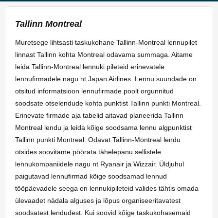
Tallinn Montreal
Muretsege lihtsasti taskukohane Tallinn-Montreal lennupilet
linnast Tallinn kohta Montreal odavama summaga. Aitame
leida Tallinn-Montreal lennuki pileteid erinevatele
lennufirmadele nagu nt Japan Airlines. Lennu suundade on
otsitud informatsioon lennufirmade poolt orgunnitud
soodsate otselendude kohta punktist Tallinn punkti Montreal.
Erinevate firmade aja tabelid aitavad planeerida Tallinn
Montreal lendu ja leida kõige soodsama lennu algpunktist
Tallinn punkti Montreal. Odavat Tallinn-Montreal lendu
otsides soovitame pöörata tähelepanu sellistele
lennukompaniidele nagu nt Ryanair ja Wizzair. Üldjuhul
paigutavad lennufirmad kõige soodsamad lennud
tööpäevadele seega on lennukipileteid valides tähtis omada
ülevaadet nädala alguses ja lõpus organiseeritavatest
soodsatest lendudest. Kui soovid kõige taskukohasemaid