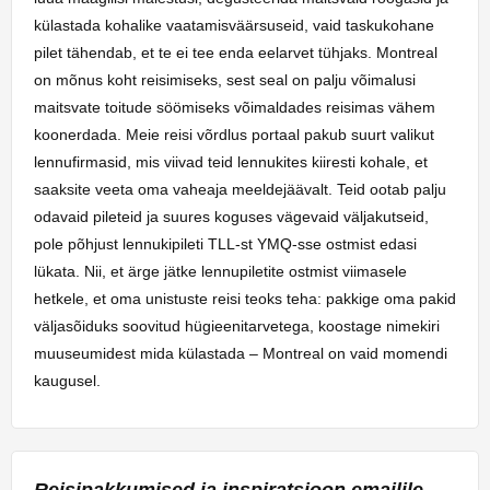
külastada kohalike vaatamisväärsuseid, vaid taskukohane
pilet tähendab, et te ei tee enda eelarvet tühjaks. Montreal
on mõnus koht reisimiseks, sest seal on palju võimalusi
maitsvate toitude söömiseks võimaldades reisimas vähem
koonerdada. Meie reisi võrdlus portaal pakub suurt valikut
lennufirmasid, mis viivad teid lennukites kiiresti kohale, et
saaksite veeta oma vaheaja meeldejäävalt. Teid ootab palju
odavaid pileteid ja suures koguses vägevaid väljakutseid,
pole põhjust lennukipileti TLL-st YMQ-sse ostmist edasi
lükata. Nii, et ärge jätke lennupiletite ostmist viimasele
hetkele, et oma unistuste reisi teoks teha: pakkige oma pakid
väljasõiduks soovitud hügieenitarvetega, koostage nimekiri
muuseumidest mida külastada – Montreal on vaid momendi
kaugusel.