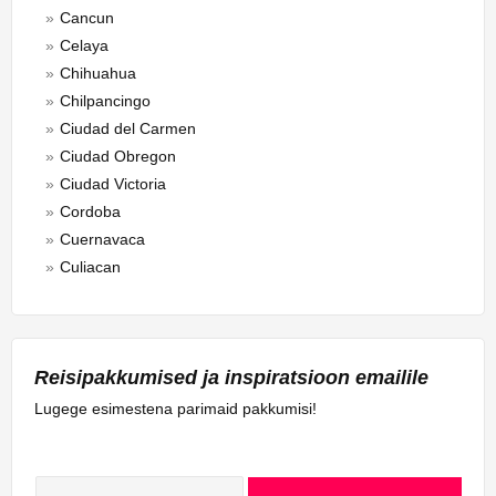
Cancun
Celaya
Chihuahua
Chilpancingo
Ciudad del Carmen
Ciudad Obregon
Ciudad Victoria
Cordoba
Cuernavaca
Culiacan
Durango
Ensenada
Guadalajara
Reisipakkumised ja inspiratsioon emailile
Guasave
Hermosillo
Lugege esimestena parimaid pakkumisi!
La Paz
Los Mochis
Mazatlan