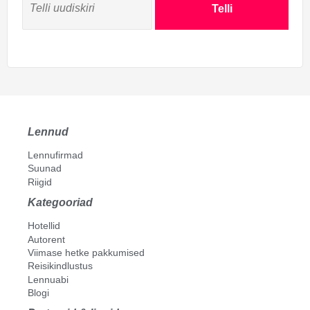
Telli
Merida
Mexicali
Mexico City
Minatitlan
Monclova
Monterrey
Morelia
Lennud
Nogales
Nuevo Laredo
Lennufirmad
Oaxaca
Suunad
Riigid
Pachuca
Kategooriad
Piedras Negras
Puebla
Hotellid
Puerto Vallarta
Autorent
Viimase hetke pakkumised
Queretaro
Reisikindlustus
Reynosa
Lennuabi
Salamanca
Blogi
Saltillo