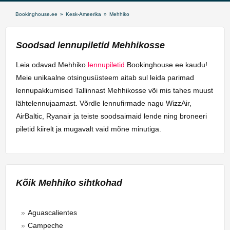
Bookinghouse.ee
»
Kesk-Ameerika
»
Mehhiko
Soodsad lennupiletid Mehhikosse
Leia odavad Mehhiko
lennupiletid
Bookinghouse.ee kaudu!
Meie unikaalne otsingusüsteem aitab sul leida parimad
lennupakkumised Tallinnast Mehhikosse või mis tahes muust
lähtelennujaamast. Võrdle lennufirmade nagu WizzAir,
AirBaltic, Ryanair ja teiste soodsaimaid lende ning broneeri
piletid kiirelt ja mugavalt vaid mõne minutiga.
Kõik Mehhiko sihtkohad
Aguascalientes
Campeche