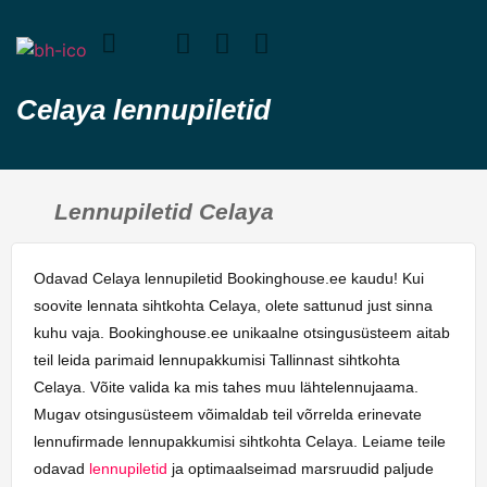
Celaya lennupiletid
Lennupiletid Celaya
Odavad Celaya lennupiletid Bookinghouse.ee kaudu! Kui
soovite lennata sihtkohta Celaya, olete sattunud just sinna
kuhu vaja. Bookinghouse.ee unikaalne otsingusüsteem aitab
teil leida parimaid lennupakkumisi Tallinnast sihtkohta
Celaya. Võite valida ka mis tahes muu lähtelennujaama.
Mugav otsingusüsteem võimaldab teil võrrelda erinevate
lennufirmade lennupakkumisi sihtkohta Celaya. Leiame teile
odavad
lennupiletid
ja optimaalseimad marsruudid paljude