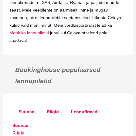
lennufirmade, nt SAS, AirBaltic, Ryanair ja paljude muude
seast. Meie veebilehte on äärmiselt lihtne ja mugav
kasutada, nii et lennupiletite soetamiseks sihtkohta Celaya
kulub vaid mõni minut. Meie võrdlusportaalist leiad ka
Mehhiko lennupiletid
juhul kui Celaya otselend pole
saadaval.
Bookinghouse populaarsed
lennupiletid
Suunad
Riigid
Lennufirmad
Suunad
Riigid