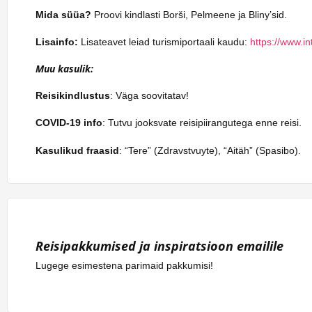
Mida süüa?
Proovi kindlasti Borši, Pelmeene ja Bliny’sid.
Lisainfo:
Lisateavet leiad turismiportaali kaudu:
https://www.i
Muu kasulik:
Reisikindlustus
: Väga soovitatav!
COVID-19 info
: Tutvu jooksvate reisipiirangutega enne reisi.
Kasulikud fraasid
: “Tere” (Zdravstvuyte), “Aitäh” (Spasibo).
Reisipakkumised ja inspiratsioon emailile
Lugege esimestena parimaid pakkumisi!