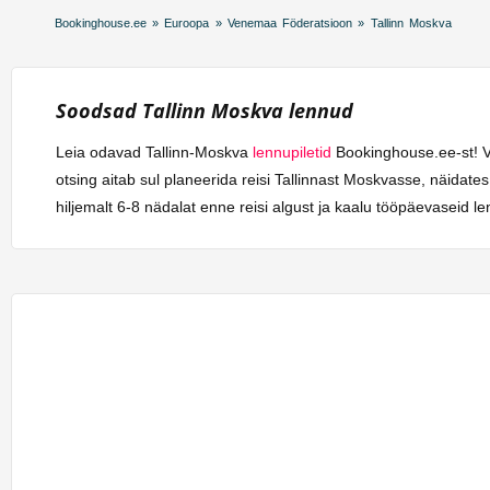
Bookinghouse.ee
»
Euroopa
»
Venemaa Föderatsioon
»
Tallinn Moskva
Soodsad Tallinn Moskva lennud
Leia odavad Tallinn-Moskva
lennupiletid
Bookinghouse.ee-st! Võ
otsing aitab sul planeerida reisi Tallinnast Moskvasse, näidate
hiljemalt 6-8 nädalat enne reisi algust ja kaalu tööpäevaseid le