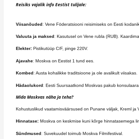
Reisiks vajalik info Eestist tulijale:
Viisanõuded
: Vene Föderatsiooni reisimiseks on Eesti kodanike
Valuuta ja maksed
: Kasutusel on Vene rubla (RUB). Kaardima
Elekter:
Pistikutüüp C/F, pinge 220V.
Ajavahe
: Moskva on Eestist 1 tund ees.
Kombed
: Austa kohalikke traditsioone ja ole avalikult viisakas.
Hädaolukord
: Eesti Suursaatkond Moskvas pakub konsulaara
Mida Moskvas näha ja teha?
Kohustuslikud vaatamisväärsused on Punane väljak, Kreml ja Va
Hinnatase:
Moskva on keskmise kuni kõrge hinnatasemega li
Sündmused
: Suvekuudel toimub Moskva Filmifestival.