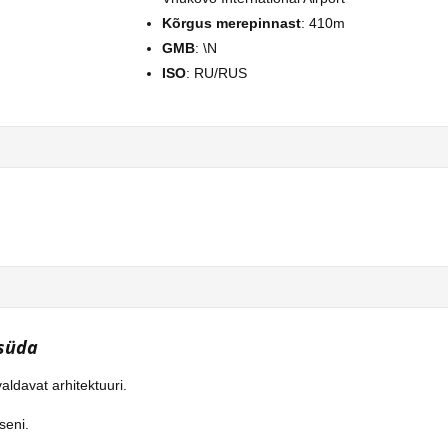
Kõrgus merepinnast
: 410m
GMB
: \N
ISO
: RU/RUS
 süda
aldavat arhitektuuri.
seni.