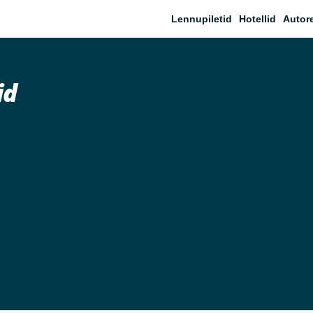
Lennupiletid
Hotellid
Autor
id