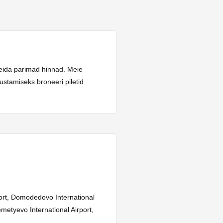
leida parimad hinnad. Meie
ustamiseks broneeri piletid
ort, Domodedovo International
emetyevo International Airport,