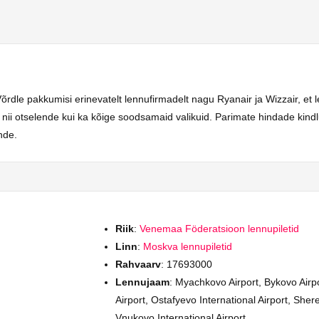
rdle pakkumisi erinevatelt lennufirmadelt nagu Ryanair ja Wizzair, et 
s nii otselende kui ka kõige soodsamaid valikuid. Parimate hindade kindl
nde.
Riik
:
Venemaa Föderatsioon lennupiletid
Linn
:
Moskva lennupiletid
Rahvaarv
: 17693000
Lennujaam
: Myachkovo Airport, Bykovo Airp
Airport, Ostafyevo International Airport, Sher
Vnukovo International Airport