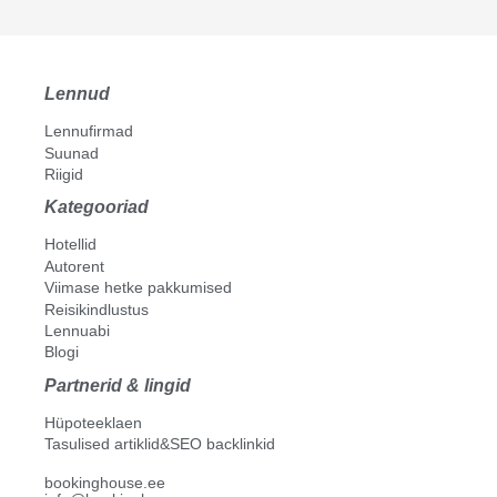
Lecce
Milan
Naples
Lennud
Olbia
Oristano
Lennufirmad
Padova
Suunad
Riigid
Palermo
Kategooriad
Parma
Perugia
Hotellid
Pescara
Autorent
Viimase hetke pakkumised
Piacenza
Reisikindlustus
Pisa
Lennuabi
Reggio Emilia
Blogi
Rimini
Partnerid & lingid
Rome
Hüpoteeklaen
Salerno
Tasulised artiklid&SEO backlinkid
Siena
bookinghouse.ee
Trapani