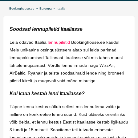
Bookinghouse.ee
»
Euroopa
»
Itaalia
Soodsad lennupiletid Itaaliasse
Leia odavad Itaalia
lennupiletid
Bookinghouse.ee kaudu!
Meie unikaalne otsingusüsteem aitab sul leida parimad
lennupakkumised Tallinnast Itaaliasse või mis tahes muust
lähtelennujaamast. Võrdle lennufirmade nagu WizzAir,
AirBaltic, Ryanair ja teiste soodsaimaid lende ning broneeri
piletid kiirelt ja mugavalt vaid mõne minutiga.
Kui kaua kestab lend Itaaliasse?
Täpne lennu kestus sõltub sellest mis lennufirma valite ja
milline on konkreetse lennu suund. Kuid üldiseks orientiiriks
võib öelda, et lennu kestus Eestist Itaaliasse kestab ligikaudu
3 tundi ja 15 minutit. Soovitame teil tutvuda erinevate
lennufirmade pakkumiste ja lennuplaanidega ning leida teile