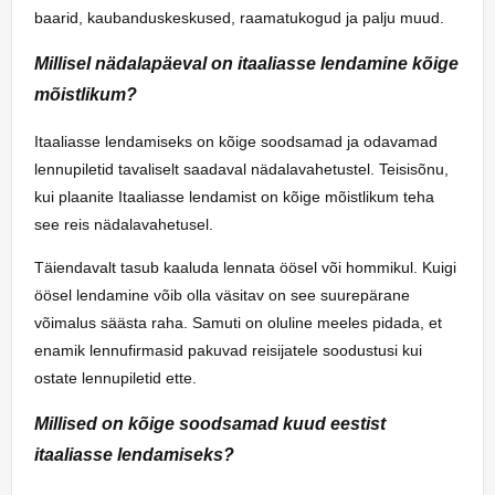
baarid, kaubanduskeskused, raamatukogud ja palju muud.
Millisel nädalapäeval on itaaliasse lendamine kõige
mõistlikum?
Itaaliasse lendamiseks on kõige soodsamad ja odavamad
lennupiletid tavaliselt saadaval nädalavahetustel. Teisisõnu,
kui plaanite Itaaliasse lendamist on kõige mõistlikum teha
see reis nädalavahetusel.
Täiendavalt tasub kaaluda lennata öösel või hommikul. Kuigi
öösel lendamine võib olla väsitav on see suurepärane
võimalus säästa raha. Samuti on oluline meeles pidada, et
enamik lennufirmasid pakuvad reisijatele soodustusi kui
ostate lennupiletid ette.
Millised on kõige soodsamad kuud eestist
itaaliasse lendamiseks?