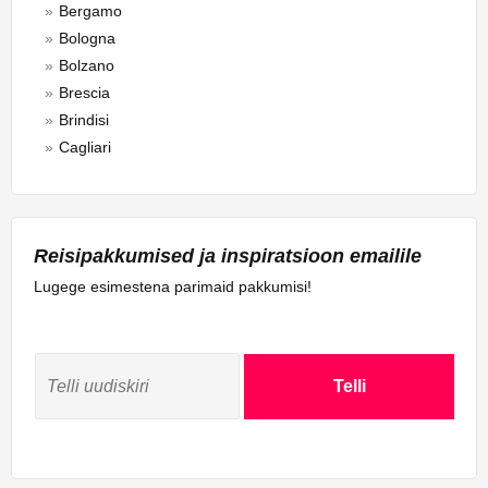
Bergamo
Bologna
Bolzano
Brescia
Brindisi
Cagliari
Casale Monferrato
Catania
Como
Reisipakkumised ja inspiratsioon emailile
Crotone
Cuneo
Lugege esimestena parimaid pakkumisi!
Florence
Foggia
Forli
Telli
Genoa
Grosseto
Grottaglie
Latina