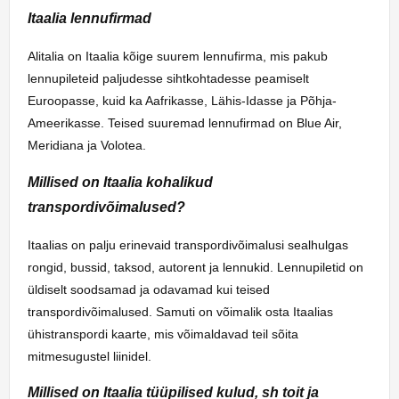
Itaalia lennufirmad
Alitalia on Itaalia kõige suurem lennufirma, mis pakub
lennupileteid paljudesse sihtkohtadesse peamiselt
Euroopasse, kuid ka Aafrikasse, Lähis-Idasse ja Põhja-
Ameerikasse. Teised suuremad lennufirmad on Blue Air,
Meridiana ja Volotea.
Millised on Itaalia kohalikud
transpordivõimalused?
Itaalias on palju erinevaid transpordivõimalusi sealhulgas
rongid, bussid, taksod, autorent ja lennukid. Lennupiletid on
üldiselt soodsamad ja odavamad kui teised
transpordivõimalused. Samuti on võimalik osta Itaalias
ühistranspordi kaarte, mis võimaldavad teil sõita
mitmesugustel liinidel.
Millised on Itaalia tüüpilised kulud, sh toit ja