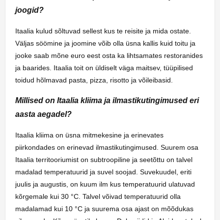
joogid?
Itaalia kulud sõltuvad sellest kus te reisite ja mida ostate.
Väljas söömine ja joomine võib olla üsna kallis kuid toitu ja
jooke saab mõne euro eest osta ka lihtsamates restoranides
ja baarides. Itaalia toit on üldiselt väga maitsev, tüüpilised
toidud hõlmavad pasta, pizza, risotto ja võileibasid.
Millised on Itaalia kliima ja ilmastikutingimused eri
aasta aegadel?
Itaalia kliima on üsna mitmekesine ja erinevates
piirkondades on erinevad ilmastikutingimused. Suurem osa
Itaalia territooriumist on subtroopiline ja seetõttu on talvel
madalad temperatuurid ja suvel soojad. Suvekuudel, eriti
juulis ja augustis, on kuum ilm kus temperatuurid ulatuvad
kõrgemale kui 30 °C. Talvel võivad temperatuurid olla
madalamad kui 10 °C ja suurema osa ajast on mõõdukas