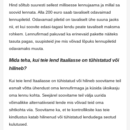
Hind sõltub suuresti sellest millisesse lennujaama ja millal sa
soovid lennata. Alla 200 euro saab tavaliselt odavaimad
lennupiletid. Odavamad piletid on tavaliselt ühe suuna jaoks
nii, et kui soovite edasi-tagasi lendu peate tavaliselt maksma
rohkem. Lennufirmad pakuvad ka erinevaid pakette näiteks
tasuta pagas, suupisteid jne mis võivad lõpuks lennupiletid
odavamaks muuta.
Mida teha, kui teie lend Itaaliasse on tühistatud või
hilineb?
Kui teie lend Itaaliasse on tühistatud või hilineb soovitame teil
esmalt võtta ühendust oma lennufirmaga ja küsida üksikasju
oma lennu kohta. Seejärel soovitame teil välja uurida
võimalikke alternatiivseid lende mis võivad teid oma
sihtkohta viia. Soovitame ka, et te kontrolliksite kas teie
kindlustus katab hilinenud või tühistatud lendudega seotud
kulutused.