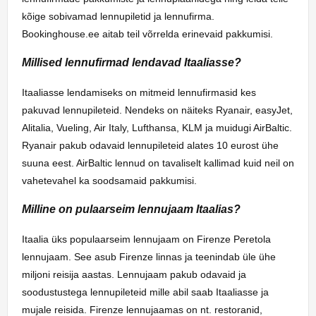
kõige sobivamad lennupiletid ja lennufirma.
Bookinghouse.ee aitab teil võrrelda erinevaid pakkumisi.
Millised lennufirmad lendavad Itaaliasse?
Itaaliasse lendamiseks on mitmeid lennufirmasid kes
pakuvad lennupileteid. Nendeks on näiteks Ryanair, easyJet,
Alitalia, Vueling, Air Italy, Lufthansa, KLM ja muidugi AirBaltic.
Ryanair pakub odavaid lennupileteid alates 10 eurost ühe
suuna eest. AirBaltic lennud on tavaliselt kallimad kuid neil on
vahetevahel ka soodsamaid pakkumisi.
Milline on pulaarseim lennujaam Itaalias?
Itaalia üks populaarseim lennujaam on Firenze Peretola
lennujaam. See asub Firenze linnas ja teenindab üle ühe
miljoni reisija aastas. Lennujaam pakub odavaid ja
soodustustega lennupileteid mille abil saab Itaaliasse ja
mujale reisida. Firenze lennujaamas on nt. restoranid,