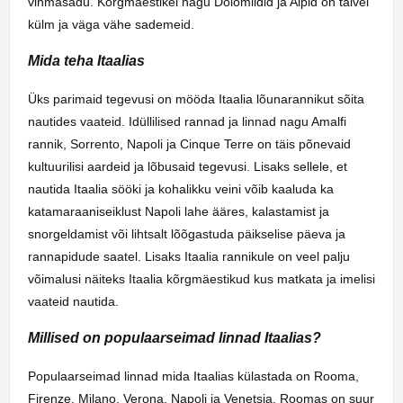
vihmasadu. Kõrgmäestikel nagu Dolomiidid ja Alpid on talvel
külm ja väga vähe sademeid.
Mida teha Itaalias
Üks parimaid tegevusi on mööda Itaalia lõunarannikut sõita
nautides vaateid. Idüllilised rannad ja linnad nagu Amalfi
rannik, Sorrento, Napoli ja Cinque Terre on täis põnevaid
kultuurilisi aardeid ja lõbusaid tegevusi. Lisaks sellele, et
nautida Itaalia sööki ja kohalikku veini võib kaaluda ka
katamaraaniseiklust Napoli lahe ääres, kalastamist ja
snorgeldamist või lihtsalt lõõgastuda päikselise päeva ja
rannapidude saatel. Lisaks Itaalia rannikule on veel palju
võimalusi näiteks Itaalia kõrgmäestikud kus matkata ja imelisi
vaateid nautida.
Millised on populaarseimad linnad Itaalias?
Populaarseimad linnad mida Itaalias külastada on Rooma,
Firenze, Milano, Verona, Napoli ja Venetsia. Roomas on suur