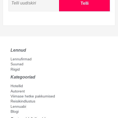
Telli
Soest
Wageningen
Weert
Woensdrecht
Lennud
Lennufirmad
Suunad
Riigid
Kategooriad
Hotellid
Autorent
Viimase hetke pakkumised
Reisikindlustus
Lennuabi
Blogi