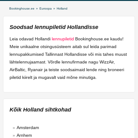
Bookinghouse.ee
»
Euroopa
»
Holland
Soodsad lennupiletid Hollandisse
Leia odavad Hollandi
lennupiletid
Bookinghouse.ee kaudu!
Meie unikaalne otsingusüsteem aitab sul leida parimad
lennupakkumised Tallinnast Hollandisse või mis tahes muust
lähtelennujaamast. Võrdle lennufirmade nagu WizzAir,
AirBaltic, Ryanair ja teiste soodsaimaid lende ning broneeri
piletid kiirelt ja mugavalt vaid mõne minutiga.
Kõik Holland sihtkohad
Amsterdam
Arnhem