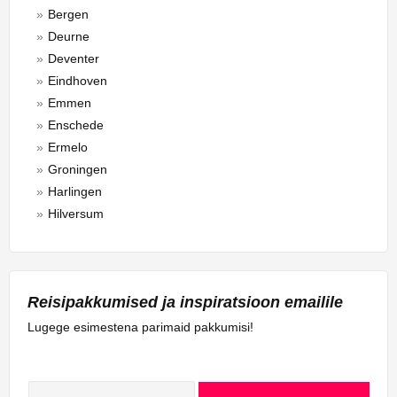
Bergen
Deurne
Deventer
Eindhoven
Emmen
Enschede
Ermelo
Groningen
Harlingen
Hilversum
Hoogeveen
Kralendijk
Leeuwarden
Reisipakkumised ja inspiratsioon emailile
Lelystad
Maastricht
Lugege esimestena parimaid pakkumisi!
Middelburg
Oranjestad
Rotterdam