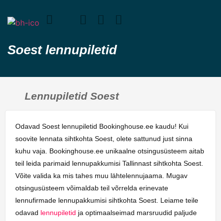
Soest lennupiletid
Lennupiletid Soest
Odavad Soest lennupiletid Bookinghouse.ee kaudu! Kui
soovite lennata sihtkohta Soest, olete sattunud just sinna
kuhu vaja. Bookinghouse.ee unikaalne otsingusüsteem aitab
teil leida parimaid lennupakkumisi Tallinnast sihtkohta Soest.
Võite valida ka mis tahes muu lähtelennujaama. Mugav
otsingusüsteem võimaldab teil võrrelda erinevate
lennufirmade lennupakkumisi sihtkohta Soest. Leiame teile
odavad
lennupiletid
ja optimaalseimad marsruudid paljude