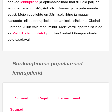
odavad
lennupiletid
ja optimaalseimad marsruudid paljude
lennufirmade, nt SAS, AirBaltic, Ryanair ja paljude muude
seast. Meie veebilehte on äärmiselt lihtne ja mugav
kasutada, nii et lennupiletite soetamiseks sihtkohta Ciudad
Obregon kulub vaid mõni minut. Meie võrdlusportaalist leiad
ka
Mehhiko lennupiletid
juhul kui Ciudad Obregon otselend
pole saadaval.
Bookinghouse populaarsed
lennupiletid
Suunad
Riigid
Lennufirmad
Suunad