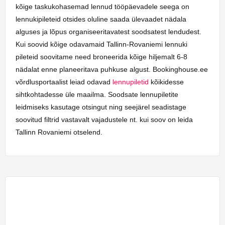
kõige taskukohasemad lennud tööpäevadele seega on
lennukipileteid otsides oluline saada ülevaadet nädala
alguses ja lõpus organiseeritavatest soodsatest lendudest.
Kui soovid kõige odavamaid Tallinn-Rovaniemi lennuki
pileteid soovitame need broneerida kõige hiljemalt 6-8
nädalat enne planeeritava puhkuse algust. Bookinghouse.ee
võrdlusportaalist leiad odavad
lennupiletid
kõikidesse
sihtkohtadesse üle maailma. Soodsate lennupiletite
leidmiseks kasutage otsingut ning seejärel seadistage
soovitud filtrid vastavalt vajadustele nt. kui soov on leida
Tallinn Rovaniemi otselend.