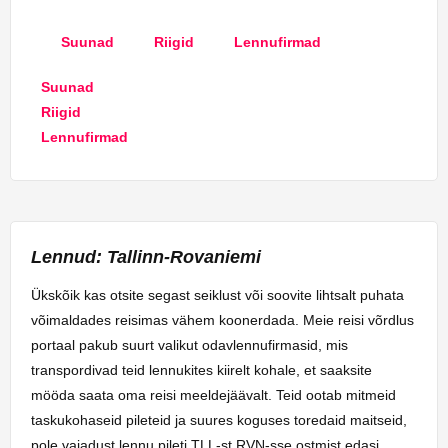
Suunad
Riigid
Lennufirmad
Suunad
Riigid
Lennufirmad
Lennud: Tallinn-Rovaniemi
Ükskõik kas otsite segast seiklust või soovite lihtsalt puhata
võimaldades reisimas vähem koonerdada. Meie reisi võrdlus
portaal pakub suurt valikut odavlennufirmasid, mis
transpordivad teid lennukites kiirelt kohale, et saaksite
mööda saata oma reisi meeldejäävalt. Teid ootab mitmeid
taskukohaseid pileteid ja suures koguses toredaid maitseid,
pole vajadust lennu pileti TLL-st RVN-sse ostmist edasi