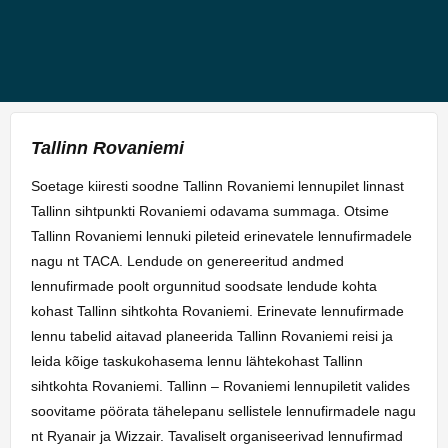
Tallinn Rovaniemi
Soetage kiiresti soodne Tallinn Rovaniemi lennupilet linnast
Tallinn sihtpunkti Rovaniemi odavama summaga. Otsime
Tallinn Rovaniemi lennuki pileteid erinevatele lennufirmadele
nagu nt TACA. Lendude on genereeritud andmed
lennufirmade poolt orgunnitud soodsate lendude kohta
kohast Tallinn sihtkohta Rovaniemi. Erinevate lennufirmade
lennu tabelid aitavad planeerida Tallinn Rovaniemi reisi ja
leida kõige taskukohasema lennu lähtekohast Tallinn
sihtkohta Rovaniemi. Tallinn – Rovaniemi lennupiletit valides
soovitame pöörata tähelepanu sellistele lennufirmadele nagu
nt Ryanair ja Wizzair. Tavaliselt organiseerivad lennufirmad