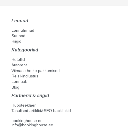
Lennud
Lennufirmad
Suunad
Riigid
Kategooriad
Hotellid
Autorent
Viimase hetke pakkumised
Reisikindlustus
Lennuabi
Blogi
Partnerid & lingid
Hüpoteeklaen
Tasulised artiklid&SEO backlinkid
bookinghouse.ee
info@bookinghouse.ee