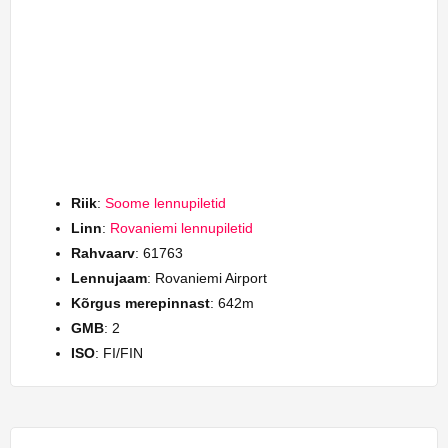
Riik
:
Soome lennupiletid
Linn
:
Rovaniemi lennupiletid
Rahvaarv
: 61763
Lennujaam
: Rovaniemi Airport
Kõrgus merepinnast
: 642m
GMB
: 2
ISO
: FI/FIN