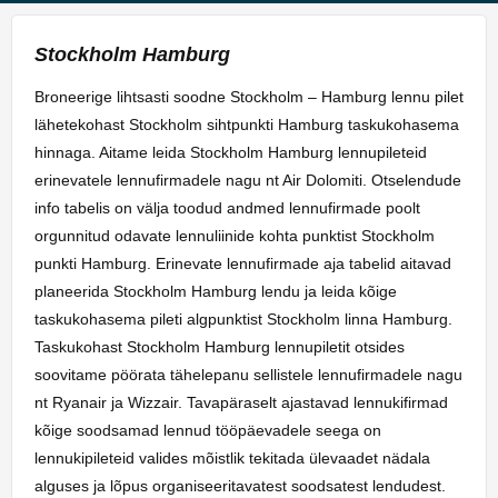
Stockholm Hamburg
Broneerige lihtsasti soodne Stockholm – Hamburg lennu pilet
lähetekohast Stockholm sihtpunkti Hamburg taskukohasema
hinnaga. Aitame leida Stockholm Hamburg lennupileteid
erinevatele lennufirmadele nagu nt Air Dolomiti. Otselendude
info tabelis on välja toodud andmed lennufirmade poolt
orgunnitud odavate lennuliinide kohta punktist Stockholm
punkti Hamburg. Erinevate lennufirmade aja tabelid aitavad
planeerida Stockholm Hamburg lendu ja leida kõige
taskukohasema pileti algpunktist Stockholm linna Hamburg.
Taskukohast Stockholm Hamburg lennupiletit otsides
soovitame pöörata tähelepanu sellistele lennufirmadele nagu
nt Ryanair ja Wizzair. Tavapäraselt ajastavad lennukifirmad
kõige soodsamad lennud tööpäevadele seega on
lennukipileteid valides mõistlik tekitada ülevaadet nädala
alguses ja lõpus organiseeritavatest soodsatest lendudest.