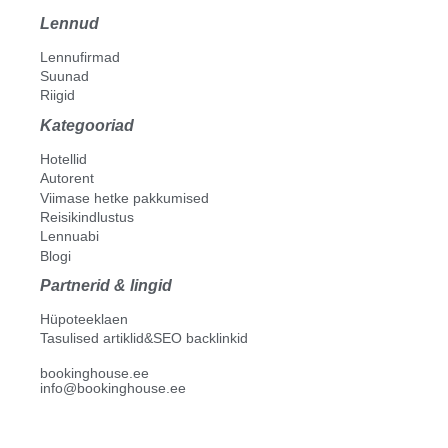
Lennud
Lennufirmad
Suunad
Riigid
Kategooriad
Hotellid
Autorent
Viimase hetke pakkumised
Reisikindlustus
Lennuabi
Blogi
Partnerid & lingid
Hüpoteeklaen
Tasulised artiklid&SEO backlinkid
bookinghouse.ee
info@bookinghouse.ee