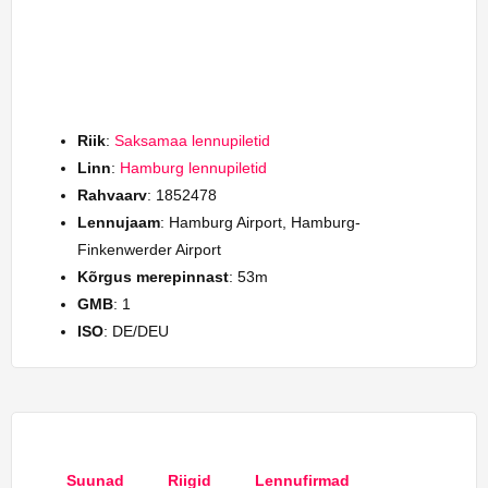
Riik
:
Saksamaa lennupiletid
Linn
:
Hamburg lennupiletid
Rahvaarv
: 1852478
Lennujaam
: Hamburg Airport, Hamburg-
Finkenwerder Airport
Kõrgus merepinnast
: 53m
GMB
: 1
ISO
: DE/DEU
Suunad
Riigid
Lennufirmad