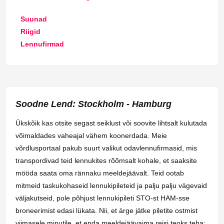
Suunad
Riigid
Lennufirmad
Soodne Lend: Stockholm - Hamburg
Ükskõik kas otsite segast seiklust või soovite lihtsalt kulutada
võimaldades vaheajal vähem koonerdada. Meie
võrdlusportaal pakub suurt valikut odavlennufirmasid, mis
transpordivad teid lennukites rõõmsalt kohale, et saaksite
mööda saata oma rännaku meeldejäävalt. Teid ootab
mitmeid taskukohaseid lennukipileteid ja palju palju vägevaid
väljakutseid, pole põhjust lennukipileti STO-st HAM-sse
broneerimist edasi lükata. Nii, et ärge jätke piletite ostmist
viimasele minutile, et enda meeldejäävaima reisi teoks teha: