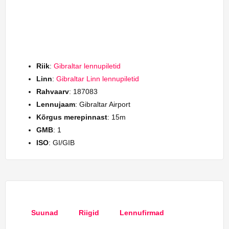
Riik
:
Gibraltar lennupiletid
Linn
:
Gibraltar Linn lennupiletid
Rahvaarv
: 187083
Lennujaam
: Gibraltar Airport
Kõrgus merepinnast
: 15m
GMB
: 1
ISO
: GI/GIB
Suunad
Riigid
Lennufirmad