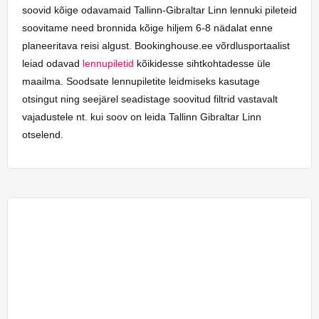
soovid kõige odavamaid Tallinn-Gibraltar Linn lennuki pileteid
soovitame need bronnida kõige hiljem 6-8 nädalat enne
planeeritava reisi algust. Bookinghouse.ee võrdlusportaalist
leiad odavad
lennupiletid
kõikidesse sihtkohtadesse üle
maailma. Soodsate lennupiletite leidmiseks kasutage
otsingut ning seejärel seadistage soovitud filtrid vastavalt
vajadustele nt. kui soov on leida Tallinn Gibraltar Linn
otselend.