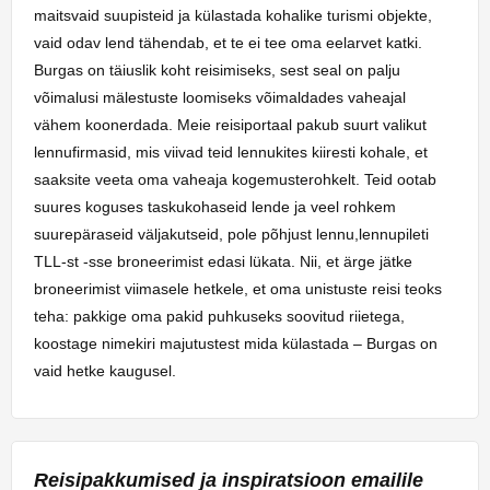
maitsvaid suupisteid ja külastada kohalike turismi objekte,
vaid odav lend tähendab, et te ei tee oma eelarvet katki.
Burgas on täiuslik koht reisimiseks, sest seal on palju
võimalusi mälestuste loomiseks võimaldades vaheajal
vähem koonerdada. Meie reisiportaal pakub suurt valikut
lennufirmasid, mis viivad teid lennukites kiiresti kohale, et
saaksite veeta oma vaheaja kogemusterohkelt. Teid ootab
suures koguses taskukohaseid lende ja veel rohkem
suurepäraseid väljakutseid, pole põhjust lennu,lennupileti
TLL-st -sse broneerimist edasi lükata. Nii, et ärge jätke
broneerimist viimasele hetkele, et oma unistuste reisi teoks
teha: pakkige oma pakid puhkuseks soovitud riietega,
koostage nimekiri majutustest mida külastada – Burgas on
vaid hetke kaugusel.
Reisipakkumised ja inspiratsioon emailile