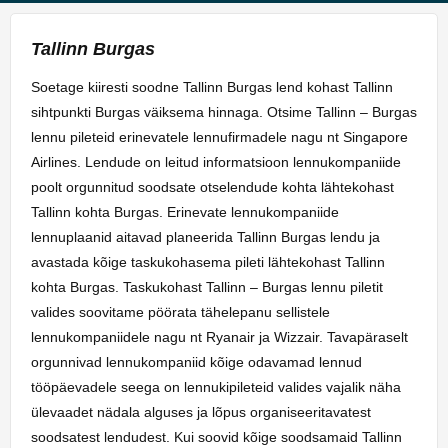
Tallinn Burgas
Soetage kiiresti soodne Tallinn Burgas lend kohast Tallinn
sihtpunkti Burgas väiksema hinnaga. Otsime Tallinn – Burgas
lennu pileteid erinevatele lennufirmadele nagu nt Singapore
Airlines. Lendude on leitud informatsioon lennukompaniide
poolt orgunnitud soodsate otselendude kohta lähtekohast
Tallinn kohta Burgas. Erinevate lennukompaniide
lennuplaanid aitavad planeerida Tallinn Burgas lendu ja
avastada kõige taskukohasema pileti lähtekohast Tallinn
kohta Burgas. Taskukohast Tallinn – Burgas lennu piletit
valides soovitame pöörata tähelepanu sellistele
lennukompaniidele nagu nt Ryanair ja Wizzair. Tavapäraselt
orgunnivad lennukompaniid kõige odavamad lennud
tööpäevadele seega on lennukipileteid valides vajalik näha
ülevaadet nädala alguses ja lõpus organiseeritavatest
soodsatest lendudest. Kui soovid kõige soodsamaid Tallinn