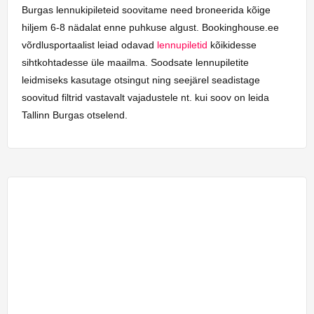
Burgas lennukipileteid soovitame need broneerida kõige
hiljem 6-8 nädalat enne puhkuse algust. Bookinghouse.ee
võrdlusportaalist leiad odavad
lennupiletid
kõikidesse
sihtkohtadesse üle maailma. Soodsate lennupiletite
leidmiseks kasutage otsingut ning seejärel seadistage
soovitud filtrid vastavalt vajadustele nt. kui soov on leida
Tallinn Burgas otselend.