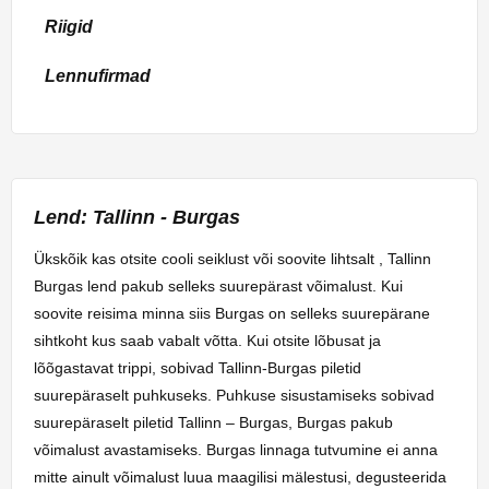
Riigid
Lennufirmad
Lend: Tallinn - Burgas
Ükskõik kas otsite cooli seiklust või soovite lihtsalt , Tallinn
Burgas lend pakub selleks suurepärast võimalust. Kui
soovite reisima minna siis Burgas on selleks suurepärane
sihtkoht kus saab vabalt võtta. Kui otsite lõbusat ja
lõõgastavat trippi, sobivad Tallinn-Burgas piletid
suurepäraselt puhkuseks. Puhkuse sisustamiseks sobivad
suurepäraselt piletid Tallinn – Burgas, Burgas pakub
võimalust avastamiseks. Burgas linnaga tutvumine ei anna
mitte ainult võimalust luua maagilisi mälestusi, degusteerida