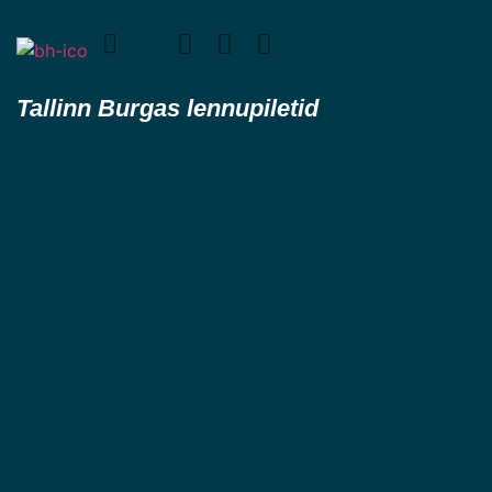
Tallinn Burgas lennupiletid