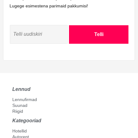
Lugege esimestena parimaid pakkumisi!
Telli
Lennud
Lennufirmad
Suunad
Riigid
Kategooriad
Hotellid
Autorent