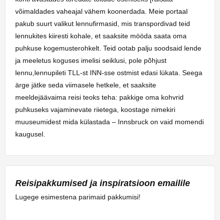
võimaldades vaheajal vähem koonerdada. Meie portaal
pakub suurt valikut lennufirmasid, mis transpordivad teid
lennukites kiiresti kohale, et saaksite mööda saata oma
puhkuse kogemusterohkelt. Teid ootab palju soodsaid lende
ja meeletus koguses imelisi seiklusi, pole põhjust
lennu,lennupileti TLL-st INN-sse ostmist edasi lükata. Seega
ärge jätke seda viimasele hetkele, et saaksite
meeldejäävaima reisi teoks teha: pakkige oma kohvrid
puhkuseks vajaminevate riietega, koostage nimekiri
muuseumidest mida külastada – Innsbruck on vaid momendi
kaugusel.
Reisipakkumised ja inspiratsioon emailile
Lugege esimestena parimaid pakkumisi!