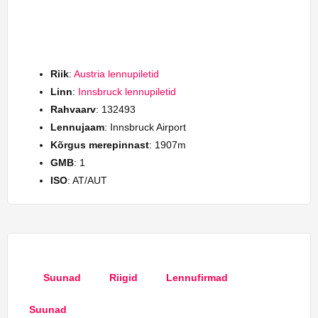
Riik
:
Austria lennupiletid
Linn
:
Innsbruck lennupiletid
Rahvaarv
: 132493
Lennujaam
: Innsbruck Airport
Kõrgus merepinnast
: 1907m
GMB
: 1
ISO
: AT/AUT
Suunad
Riigid
Lennufirmad
Suunad