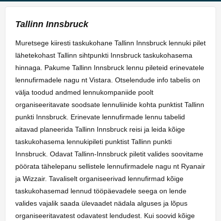
Tallinn Innsbruck
Muretsege kiiresti taskukohane Tallinn Innsbruck lennuki pilet
lähetekohast Tallinn sihtpunkti Innsbruck taskukohasema
hinnaga. Pakume Tallinn Innsbruck lennu pileteid erinevatele
lennufirmadele nagu nt Vistara. Otselendude info tabelis on
välja toodud andmed lennukompaniide poolt
organiseeritavate soodsate lennuliinide kohta punktist Tallinn
punkti Innsbruck. Erinevate lennufirmade lennu tabelid
aitavad planeerida Tallinn Innsbruck reisi ja leida kõige
taskukohasema lennukipileti punktist Tallinn punkti
Innsbruck. Odavat Tallinn-Innsbruck piletit valides soovitame
pöörata tähelepanu sellistele lennufirmadele nagu nt Ryanair
ja Wizzair. Tavaliselt organiseerivad lennufirmad kõige
taskukohasemad lennud tööpäevadele seega on lende
valides vajalik saada ülevaadet nädala alguses ja lõpus
organiseeritavatest odavatest lendudest. Kui soovid kõige