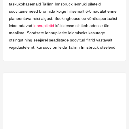
taskukohasemaid Tallinn Innsbruck lennuki pileteid
soovitame need bronnida kõige hilisemalt 6-8 nädalat enne
planeeritava reisi algust. Bookinghouse.ee võrdlusportaalist
leiad odavad
lennupiletid
kõikidesse sihtkohtadesse üle
maailma. Soodsate lennupiletite leidmiseks kasutage
otsingut ning seejärel seadistage soovitud filtrid vastavalt
vajadustele nt. kui soov on leida Tallinn Innsbruck otselend.