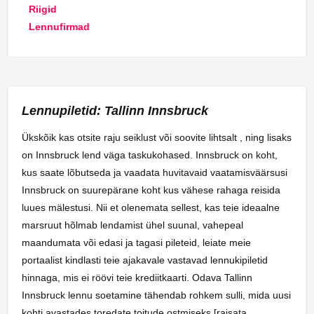
Riigid
Lennufirmad
Lennupiletid: Tallinn Innsbruck
Ükskõik kas otsite raju seiklust või soovite lihtsalt , ning lisaks
on Innsbruck lend väga taskukohased. Innsbruck on koht,
kus saate lõbutseda ja vaadata huvitavaid vaatamisväärsusi
Innsbruck on suurepärane koht kus vähese rahaga reisida
luues mälestusi. Nii et olenemata sellest, kas teie ideaalne
marsruut hõlmab lendamist ühel suunal, vahepeal
maandumata või edasi ja tagasi pileteid, leiate meie
portaalist kindlasti teie ajakavale vastavad lennukipiletid
hinnaga, mis ei röövi teie krediitkaarti. Odava Tallinn
Innsbruck lennu soetamine tähendab rohkem sulli, mida uusi
kohti avastades toredate toitude ostmiseks [raisata