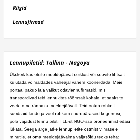
Riigid
Lennufirmad
Lennupiletid: Tallinn - Nagoya
Ükskõik kas otsite meeldejäävat seiklust või soovite lihtsalt
kulutada võimaldades vaheajal vähem koonerdada. Meie
portaal pakub laia valikut odavlennufirmasid, mis
transpordivad teid lennukites rõõmsalt kohale, et saaksite
veeta oma rännaku meeldejäävalt. Teid ootab rohkelt
soodsaid lende ja veel rohkem suurepäraseid kogemusi,
pole vajadust lennu pileti TLL-st NGO-sse broneerimist edasi
lükata. Seega ärge jätke lennupiletite ostmist viimasele
minutile, et oma meeldejäävaima väljasõidu teoks teha: