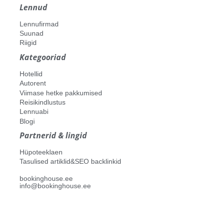
Lennud
Lennufirmad
Suunad
Riigid
Kategooriad
Hotellid
Autorent
Viimase hetke pakkumised
Reisikindlustus
Lennuabi
Blogi
Partnerid & lingid
Hüpoteeklaen
Tasulised artiklid&SEO backlinkid
bookinghouse.ee
info@bookinghouse.ee