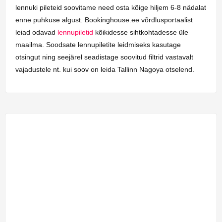
lennuki pileteid soovitame need osta kõige hiljem 6-8 nädalat
enne puhkuse algust. Bookinghouse.ee võrdlusportaalist
leiad odavad
lennupiletid
kõikidesse sihtkohtadesse üle
maailma. Soodsate lennupiletite leidmiseks kasutage
otsingut ning seejärel seadistage soovitud filtrid vastavalt
vajadustele nt. kui soov on leida Tallinn Nagoya otselend.