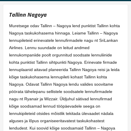
Tallinn Nagoya
Muretsege odav Tallinn – Nagoya lend punktist Tallinn kohta
Nagoya taskukohasema hinnaga. Leiame Tallinn – Nagoya
lennupileteid erinevatele lennufirmadele nagu nt SriLankan
Airlines. Lennu suundade on leitud andmed
lennukompaniide poolt orgunnitud soodsate lennuliinide
kohta punktist Tallinn sihtpunkti Nagoya. Erinevate firmade
lennuplaanid aitavad planeerida Tallinn Nagoya reisi ja leida
kõige taskukohasema lennupileti kohast Tallinn kohta
Nagoya. Odavat Tallinn Nagoya lendu valides soovitame
pöörata tähelepanu sellistele soodsatele lennufirmadele
nagu nt Ryanair ja Wizzair. Üldjuhul sätivad lennufirmad
kõige soodsamad lennud tööpäevadele seega on
lennukipileteid otsides mõistlik tekitada ülevaadet nädala
alguses ja lõpus organiseeritavatest taskukohastest
lendudest. Kui soovid kõige soodsamaid Tallinn – Nagoya