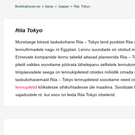
Bookinghouse.ee
»
Aasia
»
Jaapan
»
Riia Tokyo
Riia Tokyo
Muretsege kiiresti taskukohane Riia – Tokyo lend punktist Rii
lennufirmadele nagu nt Egyptair. Lennu suundade on otsitud in
Erinevate kompaniide lennu tabelid aitavad planeerida Riia – To
piletit valides soovitame pöörata tähelepanu sellistele lennuk
tööpäevadele seega on lennukipileteid otsides mõistlik omada 
taskukohasemaid Riia – Tokyo lennupileteid soovitame need ost
lennupiletid
kõikidesse sihtkohtadesse üle maailma. Soodsate len
vajadustele nt. kui soov on leida Riia Tokyo otselend.