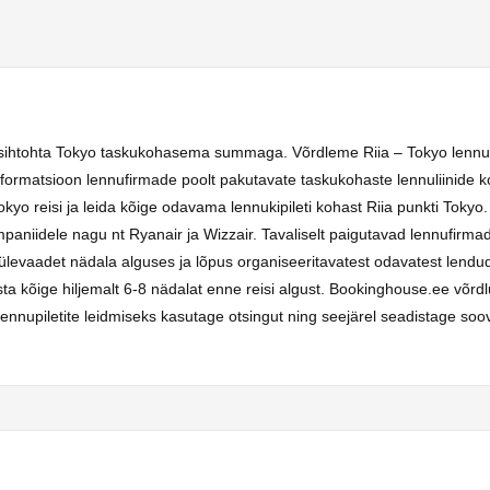
a sihtohta Tokyo taskukohasema summaga. Võrdleme Riia – Tokyo lennu p
formatsioon lennufirmade poolt pakutavate taskukohaste lennuliinide k
kyo reisi ja leida kõige odavama lennukipileti kohast Riia punkti Tokyo
ompaniidele nagu nt Ryanair ja Wizzair. Tavaliselt paigutavad lennufir
ülevaadet nädala alguses ja lõpus organiseeritavatest odavatest lendud
a kõige hiljemalt 6-8 nädalat enne reisi algust. Bookinghouse.ee võrdl
nupiletite leidmiseks kasutage otsingut ning seejärel seadistage soovit