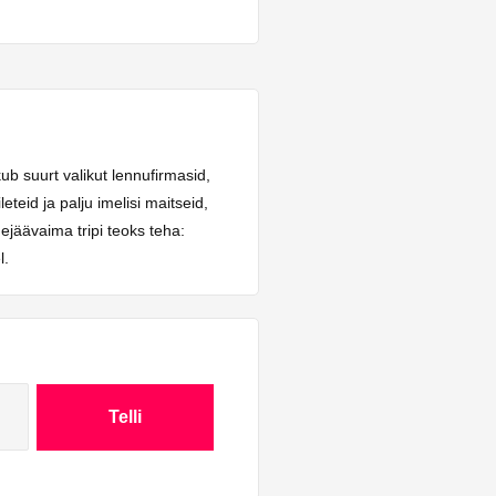
ub suurt valikut lennufirmasid,
teid ja palju imelisi maitseid,
ejäävaima tripi teoks teha:
l.
Telli