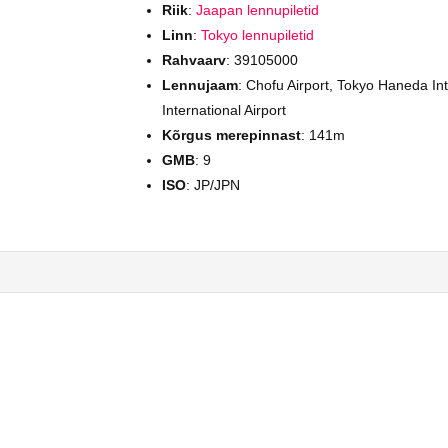
Riik
:
Jaapan lennupiletid
Linn
:
Tokyo lennupiletid
Rahvaarv
: 39105000
Lennujaam
: Chofu Airport, Tokyo Haneda Inte
International Airport
Kõrgus merepinnast
: 141m
GMB
: 9
ISO
: JP/JPN