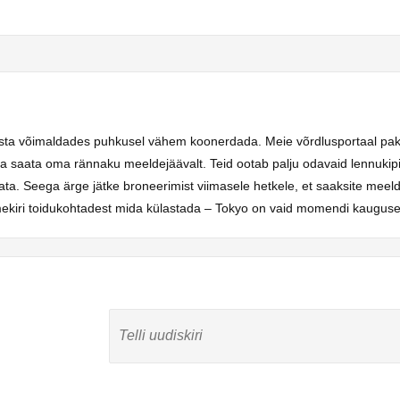
ks lasta võimaldades puhkusel vähem koonerdada. Meie võrdlusportaal pak
da saata oma rännaku meeldejäävalt. Teid ootab palju odavaid lennukipile
ata. Seega ärge jätke broneerimist viimasele hetkele, et saaksite meeld
nimekiri toidukohtadest mida külastada – Tokyo on vaid momendi kauguse