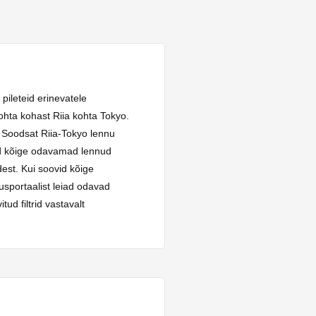
ileteid erinevatele
ohta kohast Riia kohta Tokyo.
. Soodsat Riia-Tokyo lennu
mad kõige odavamad lennud
est. Kui soovid kõige
usportaalist leiad odavad
ud filtrid vastavalt