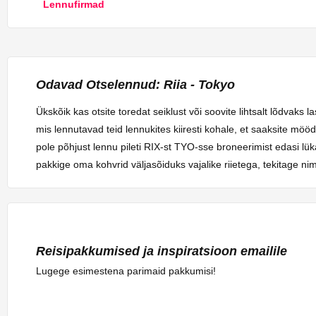
Lennufirmad
Odavad Otselennud: Riia - Tokyo
Ükskõik kas otsite toredat seiklust või soovite lihtsalt lõdva
mis lennutavad teid lennukites kiiresti kohale, et saaksite möö
pole põhjust lennu pileti RIX-st TYO-sse broneerimist edasi lük
pakkige oma kohvrid väljasõiduks vajalike riietega, tekitage 
Reisipakkumised ja inspiratsioon emailile
Lugege esimestena parimaid pakkumisi!