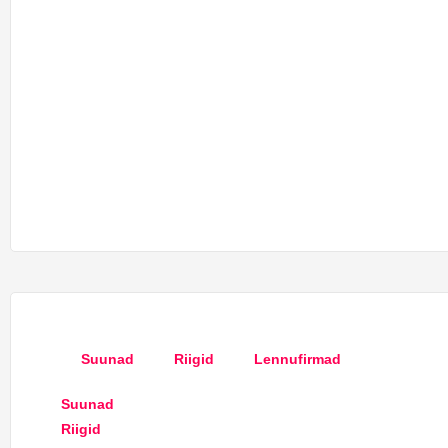
Suunad
Riigid
Lennufirmad
Suunad
Riigid