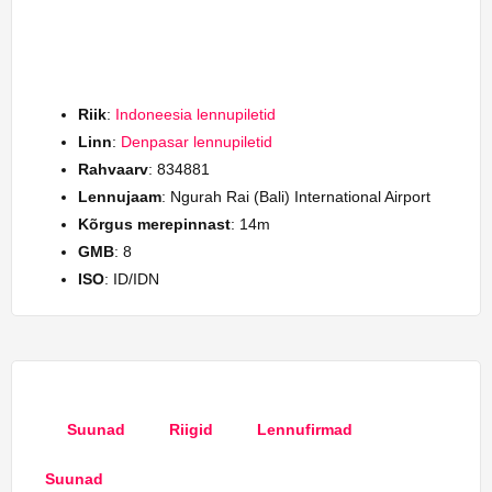
Riik
:
Indoneesia lennupiletid
Linn
:
Denpasar lennupiletid
Rahvaarv
: 834881
Lennujaam
: Ngurah Rai (Bali) International Airport
Kõrgus merepinnast
: 14m
GMB
: 8
ISO
: ID/IDN
Suunad
Riigid
Lennufirmad
Suunad