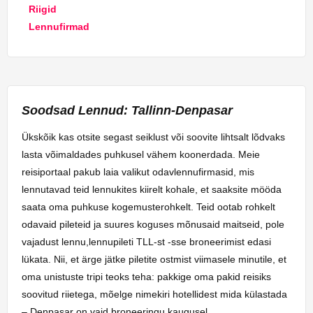
Riigid
Lennufirmad
Soodsad Lennud: Tallinn-Denpasar
Ükskõik kas otsite segast seiklust või soovite lihtsalt lõdvaks
lasta võimaldades puhkusel vähem koonerdada. Meie
reisiportaal pakub laia valikut odavlennufirmasid, mis
lennutavad teid lennukites kiirelt kohale, et saaksite mööda
saata oma puhkuse kogemusterohkelt. Teid ootab rohkelt
odavaid pileteid ja suures koguses mõnusaid maitseid, pole
vajadust lennu,lennupileti TLL-st -sse broneerimist edasi
lükata. Nii, et ärge jätke piletite ostmist viimasele minutile, et
oma unistuste tripi teoks teha: pakkige oma pakid reisiks
soovitud riietega, mõelge nimekiri hotellidest mida külastada
– Denpasar on vaid broneeringu kaugusel.