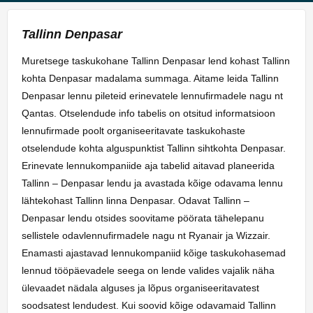
Tallinn Denpasar
Muretsege taskukohane Tallinn Denpasar lend kohast Tallinn
kohta Denpasar madalama summaga. Aitame leida Tallinn
Denpasar lennu pileteid erinevatele lennufirmadele nagu nt
Qantas. Otselendude info tabelis on otsitud informatsioon
lennufirmade poolt organiseeritavate taskukohaste
otselendude kohta alguspunktist Tallinn sihtkohta Denpasar.
Erinevate lennukompaniide aja tabelid aitavad planeerida
Tallinn – Denpasar lendu ja avastada kõige odavama lennu
lähtekohast Tallinn linna Denpasar. Odavat Tallinn –
Denpasar lendu otsides soovitame pöörata tähelepanu
sellistele odavlennufirmadele nagu nt Ryanair ja Wizzair.
Enamasti ajastavad lennukompaniid kõige taskukohasemad
lennud tööpäevadele seega on lende valides vajalik näha
ülevaadet nädala alguses ja lõpus organiseeritavatest
soodsatest lendudest. Kui soovid kõige odavamaid Tallinn