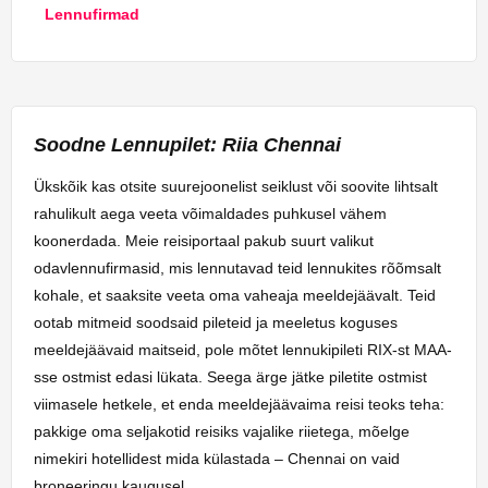
Lennufirmad
Soodne Lennupilet: Riia Chennai
Ükskõik kas otsite suurejoonelist seiklust või soovite lihtsalt
rahulikult aega veeta võimaldades puhkusel vähem
koonerdada. Meie reisiportaal pakub suurt valikut
odavlennufirmasid, mis lennutavad teid lennukites rõõmsalt
kohale, et saaksite veeta oma vaheaja meeldejäävalt. Teid
ootab mitmeid soodsaid pileteid ja meeletus koguses
meeldejäävaid maitseid, pole mõtet lennukipileti RIX-st MAA-
sse ostmist edasi lükata. Seega ärge jätke piletite ostmist
viimasele hetkele, et enda meeldejäävaima reisi teoks teha:
pakkige oma seljakotid reisiks vajalike riietega, mõelge
nimekiri hotellidest mida külastada – Chennai on vaid
broneeringu kaugusel.