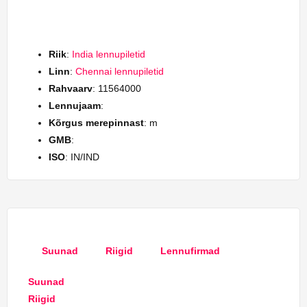
Riik
:
India lennupiletid
Linn
:
Chennai lennupiletid
Rahvaarv
: 11564000
Lennujaam
:
Kõrgus merepinnast
: m
GMB
:
ISO
: IN/IND
Suunad
Riigid
Lennufirmad
Suunad
Riigid