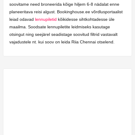
soovitame need broneerida kõige hiljem 6-8 nädalat enne
planeeritava reisi algust. Bookinghouse.ee võrdlusportaalist
leiad odavad
lennupiletid
kõikidesse sihtkohtadesse üle
maailma. Soodsate lennupiletite leidmiseks kasutage
otsingut ning seejärel seadistage soovitud filtrid vastavalt
vajadustele nt. kui soov on leida Riia Chennai otselend.