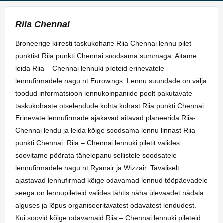
Riia Chennai
Broneerige kiiresti taskukohane Riia Chennai lennu pilet
punktist Riia punkti Chennai soodsama summaga. Aitame
leida Riia – Chennai lennuki pileteid erinevatele
lennufirmadele nagu nt Eurowings. Lennu suundade on välja
toodud informatsioon lennukompaniide poolt pakutavate
taskukohaste otselendude kohta kohast Riia punkti Chennai.
Erinevate lennufirmade ajakavad aitavad planeerida Riia-
Chennai lendu ja leida kõige soodsama lennu linnast Riia
punkti Chennai. Riia – Chennai lennuki piletit valides
soovitame pöörata tähelepanu sellistele soodsatele
lennufirmadele nagu nt Ryanair ja Wizzair. Tavaliselt
ajastavad lennufirmad kõige odavamad lennud tööpäevadele
seega on lennupileteid valides tähtis näha ülevaadet nädala
alguses ja lõpus organiseeritavatest odavatest lendudest.
Kui soovid kõige odavamaid Riia – Chennai lennuki pileteid