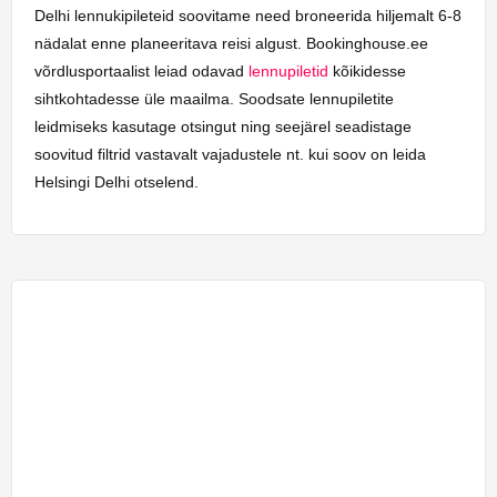
Delhi lennukipileteid soovitame need broneerida hiljemalt 6-8
nädalat enne planeeritava reisi algust. Bookinghouse.ee
võrdlusportaalist leiad odavad
lennupiletid
kõikidesse
sihtkohtadesse üle maailma. Soodsate lennupiletite
leidmiseks kasutage otsingut ning seejärel seadistage
soovitud filtrid vastavalt vajadustele nt. kui soov on leida
Helsingi Delhi otselend.