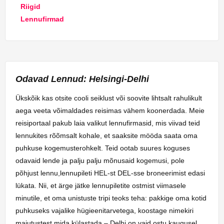
Riigid
Lennufirmad
Odavad Lennud: Helsingi-Delhi
Ükskõik kas otsite cooli seiklust või soovite lihtsalt rahulikult
aega veeta võimaldades reisimas vähem koonerdada. Meie
reisiportaal pakub laia valikut lennufirmasid, mis viivad teid
lennukites rõõmsalt kohale, et saaksite mööda saata oma
puhkuse kogemusterohkelt. Teid ootab suures koguses
odavaid lende ja palju palju mõnusaid kogemusi, pole
põhjust lennu,lennupileti HEL-st DEL-sse broneerimist edasi
lükata. Nii, et ärge jätke lennupiletite ostmist viimasele
minutile, et oma unistuste tripi teoks teha: pakkige oma kotid
puhkuseks vajalike hügieenitarvetega, koostage nimekiri
majutustest mida külastada – Delhi on vaid ostu kaugusel.