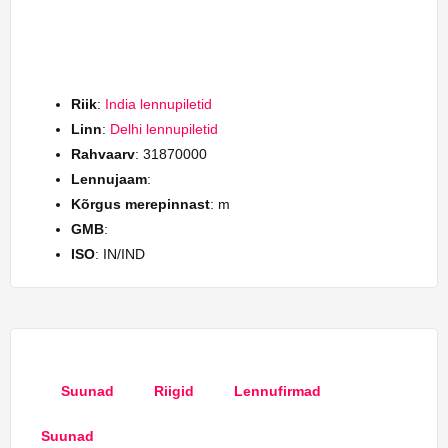
Riik
:
India lennupiletid
Linn
:
Delhi lennupiletid
Rahvaarv
: 31870000
Lennujaam
:
Kõrgus merepinnast
: m
GMB
:
ISO
: IN/IND
Suunad
Riigid
Lennufirmad
Suunad