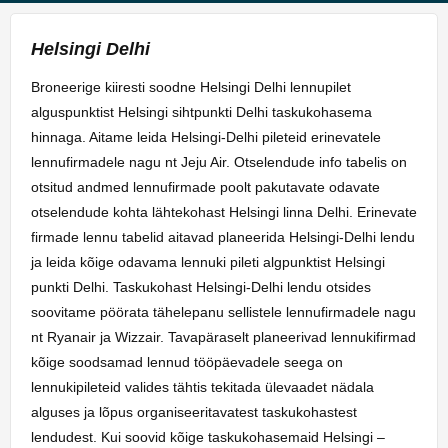
Helsingi Delhi
Broneerige kiiresti soodne Helsingi Delhi lennupilet
alguspunktist Helsingi sihtpunkti Delhi taskukohasema
hinnaga. Aitame leida Helsingi-Delhi pileteid erinevatele
lennufirmadele nagu nt Jeju Air. Otselendude info tabelis on
otsitud andmed lennufirmade poolt pakutavate odavate
otselendude kohta lähtekohast Helsingi linna Delhi. Erinevate
firmade lennu tabelid aitavad planeerida Helsingi-Delhi lendu
ja leida kõige odavama lennuki pileti algpunktist Helsingi
punkti Delhi. Taskukohast Helsingi-Delhi lendu otsides
soovitame pöörata tähelepanu sellistele lennufirmadele nagu
nt Ryanair ja Wizzair. Tavapäraselt planeerivad lennukifirmad
kõige soodsamad lennud tööpäevadele seega on
lennukipileteid valides tähtis tekitada ülevaadet nädala
alguses ja lõpus organiseeritavatest taskukohastest
lendudest. Kui soovid kõige taskukohasemaid Helsingi –