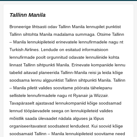
Tallinn Manila
Broneerige lihtsasti odav Tallinn Manila lennupilet punktist
Tallinn sihtohta Manila madalama summaga. Otsime Tallinn
– Manila lennukipileteid erinevatele lennufirmadele nagu nt
Turkish Airlines. Lendude on esitatud informatsioon
lennufirmade poolt orgunnitud odavate lennuliinide kohta
linnast Tallinn sihtpunkti Manila. Erinevate kompaniide lennu
tabelid aitavad planeerida Tallinn-Manila reisi ja leida kõige
soodsama lennu algpunktist Tallinn sihtpunkti Manila. Tallinn
– Manila piletit valides soovitame pöörata tähelepanu
sellistele lennufirmadele nagu nt Ryanair ja Wizzair.
Tavapäraselt ajastavad lennukompaniid kõige soodsamad
lennud tööpäevadele seega on lennukipileteid valides
mõistlik saada ülevaadet nädala alguses ja lõpus
organiseeritavatest soodsatest lendudest. Kui soovid kõige
soodsamaid Tallinn – Manila lennukipileteid soovitame need