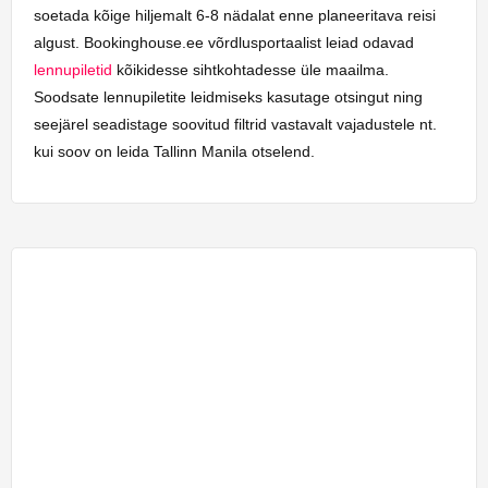
soetada kõige hiljemalt 6-8 nädalat enne planeeritava reisi
algust. Bookinghouse.ee võrdlusportaalist leiad odavad
lennupiletid
kõikidesse sihtkohtadesse üle maailma.
Soodsate lennupiletite leidmiseks kasutage otsingut ning
seejärel seadistage soovitud filtrid vastavalt vajadustele nt.
kui soov on leida Tallinn Manila otselend.