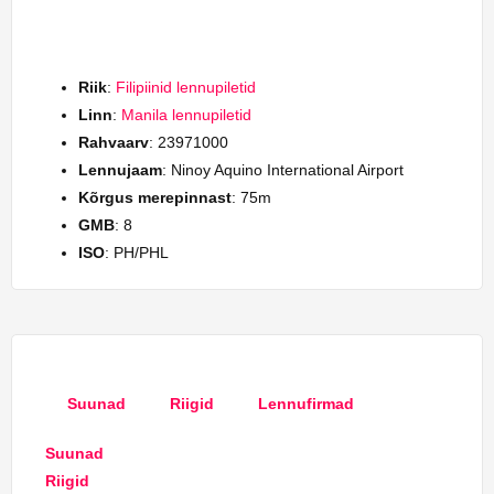
Riik
:
Filipiinid lennupiletid
Linn
:
Manila lennupiletid
Rahvaarv
: 23971000
Lennujaam
: Ninoy Aquino International Airport
Kõrgus merepinnast
: 75m
GMB
: 8
ISO
: PH/PHL
Suunad
Riigid
Lennufirmad
Suunad
Riigid