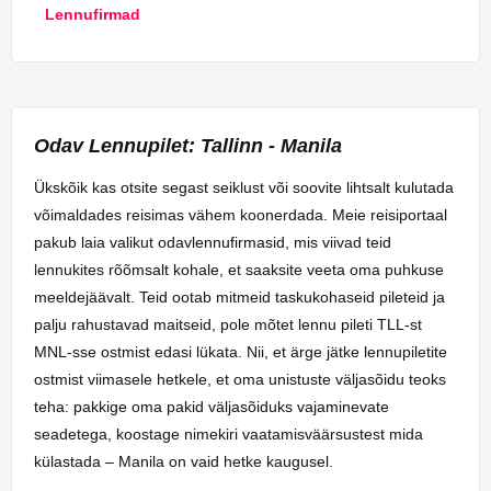
Lennufirmad
Odav Lennupilet: Tallinn - Manila
Ükskõik kas otsite segast seiklust või soovite lihtsalt kulutada
võimaldades reisimas vähem koonerdada. Meie reisiportaal
pakub laia valikut odavlennufirmasid, mis viivad teid
lennukites rõõmsalt kohale, et saaksite veeta oma puhkuse
meeldejäävalt. Teid ootab mitmeid taskukohaseid pileteid ja
palju rahustavad maitseid, pole mõtet lennu pileti TLL-st
MNL-sse ostmist edasi lükata. Nii, et ärge jätke lennupiletite
ostmist viimasele hetkele, et oma unistuste väljasõidu teoks
teha: pakkige oma pakid väljasõiduks vajaminevate
seadetega, koostage nimekiri vaatamisväärsustest mida
külastada – Manila on vaid hetke kaugusel.