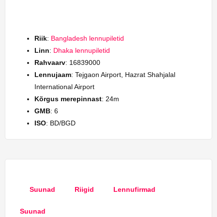
Riik
:
Bangladesh lennupiletid
Linn
:
Dhaka lennupiletid
Rahvaarv
: 16839000
Lennujaam
: Tejgaon Airport, Hazrat Shahjalal
International Airport
Kõrgus merepinnast
: 24m
GMB
: 6
ISO
: BD/BGD
Suunad
Riigid
Lennufirmad
Suunad