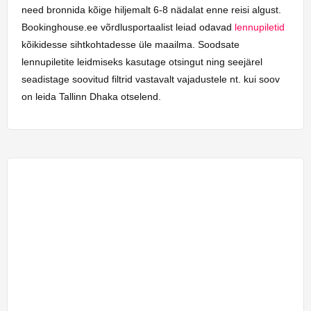
need bronnida kõige hiljemalt 6-8 nädalat enne reisi algust.
Bookinghouse.ee võrdlusportaalist leiad odavad
lennupiletid
kõikidesse sihtkohtadesse üle maailma. Soodsate
lennupiletite leidmiseks kasutage otsingut ning seejärel
seadistage soovitud filtrid vastavalt vajadustele nt. kui soov
on leida Tallinn Dhaka otselend.