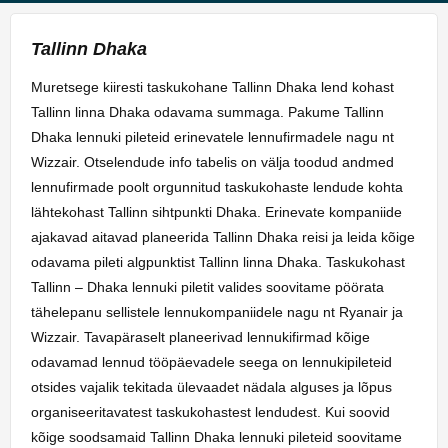
Tallinn Dhaka
Muretsege kiiresti taskukohane Tallinn Dhaka lend kohast
Tallinn linna Dhaka odavama summaga. Pakume Tallinn
Dhaka lennuki pileteid erinevatele lennufirmadele nagu nt
Wizzair. Otselendude info tabelis on välja toodud andmed
lennufirmade poolt orgunnitud taskukohaste lendude kohta
lähtekohast Tallinn sihtpunkti Dhaka. Erinevate kompaniide
ajakavad aitavad planeerida Tallinn Dhaka reisi ja leida kõige
odavama pileti algpunktist Tallinn linna Dhaka. Taskukohast
Tallinn – Dhaka lennuki piletit valides soovitame pöörata
tähelepanu sellistele lennukompaniidele nagu nt Ryanair ja
Wizzair. Tavapäraselt planeerivad lennukifirmad kõige
odavamad lennud tööpäevadele seega on lennukipileteid
otsides vajalik tekitada ülevaadet nädala alguses ja lõpus
organiseeritavatest taskukohastest lendudest. Kui soovid
kõige soodsamaid Tallinn Dhaka lennuki pileteid soovitame