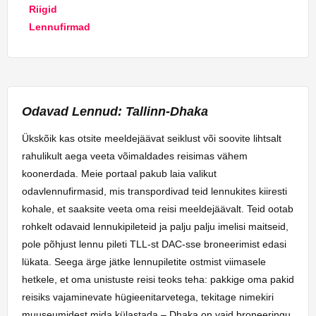
Riigid
Lennufirmad
Odavad Lennud: Tallinn-Dhaka
Ükskõik kas otsite meeldejäävat seiklust või soovite lihtsalt
rahulikult aega veeta võimaldades reisimas vähem
koonerdada. Meie portaal pakub laia valikut
odavlennufirmasid, mis transpordivad teid lennukites kiiresti
kohale, et saaksite veeta oma reisi meeldejäävalt. Teid ootab
rohkelt odavaid lennukipileteid ja palju palju imelisi maitseid,
pole põhjust lennu pileti TLL-st DAC-sse broneerimist edasi
lükata. Seega ärge jätke lennupiletite ostmist viimasele
hetkele, et oma unistuste reisi teoks teha: pakkige oma pakid
reisiks vajaminevate hügieenitarvetega, tekitage nimekiri
muuseumidest mida külastada – Dhaka on vaid broneeringu