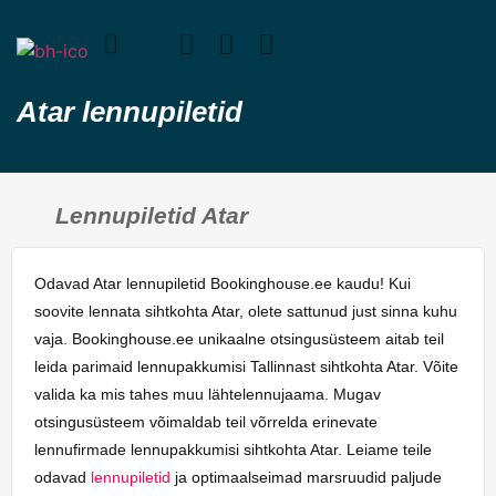
Atar lennupiletid
Lennupiletid Atar
Odavad Atar lennupiletid Bookinghouse.ee kaudu! Kui
soovite lennata sihtkohta Atar, olete sattunud just sinna kuhu
vaja. Bookinghouse.ee unikaalne otsingusüsteem aitab teil
leida parimaid lennupakkumisi Tallinnast sihtkohta Atar. Võite
valida ka mis tahes muu lähtelennujaama. Mugav
otsingusüsteem võimaldab teil võrrelda erinevate
lennufirmade lennupakkumisi sihtkohta Atar. Leiame teile
odavad
lennupiletid
ja optimaalseimad marsruudid paljude