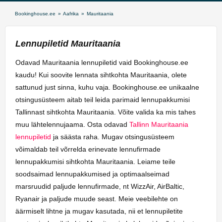
Bookinghouse.ee
»
Aafrika
»
Mauritaania
Lennupiletid Mauritaania
Odavad Mauritaania lennupiletid vaid Bookinghouse.ee
kaudu! Kui soovite lennata sihtkohta Mauritaania, olete
sattunud just sinna, kuhu vaja. Bookinghouse.ee unikaalne
otsingusüsteem aitab teil leida parimaid lennupakkumisi
Tallinnast sihtkohta Mauritaania. Võite valida ka mis tahes
muu lähtelennujaama. Osta odavad
Tallinn Mauritaania
lennupiletid
ja säästa raha. Mugav otsingusüsteem
võimaldab teil võrrelda erinevate lennufirmade
lennupakkumisi sihtkohta Mauritaania. Leiame teile
soodsaimad lennupakkumised ja optimaalseimad
marsruudid paljude lennufirmade, nt WizzAir, AirBaltic,
Ryanair ja paljude muude seast. Meie veebilehte on
äärmiselt lihtne ja mugav kasutada, nii et lennupiletite