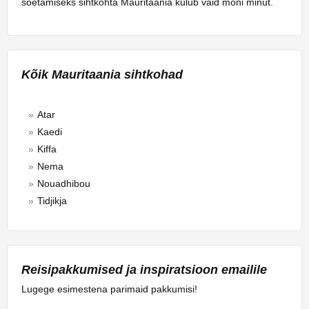
soetamiseks sihtkohta Mauritaania kulub vaid mõni minut.
Kõik Mauritaania sihtkohad
Atar
Kaedi
Kiffa
Nema
Nouadhibou
Tidjikja
Reisipakkumised ja inspiratsioon emailile
Lugege esimestena parimaid pakkumisi!