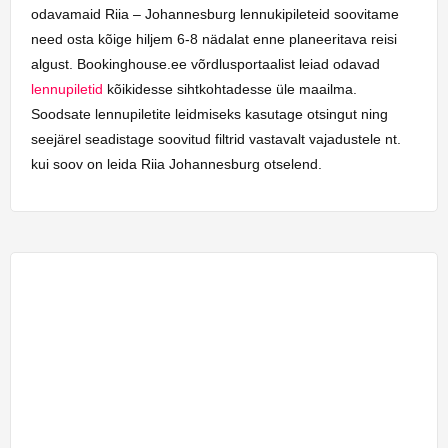
odavamaid Riia – Johannesburg lennukipileteid soovitame
need osta kõige hiljem 6-8 nädalat enne planeeritava reisi
algust. Bookinghouse.ee võrdlusportaalist leiad odavad
lennupiletid
kõikidesse sihtkohtadesse üle maailma.
Soodsate lennupiletite leidmiseks kasutage otsingut ning
seejärel seadistage soovitud filtrid vastavalt vajadustele nt.
kui soov on leida Riia Johannesburg otselend.