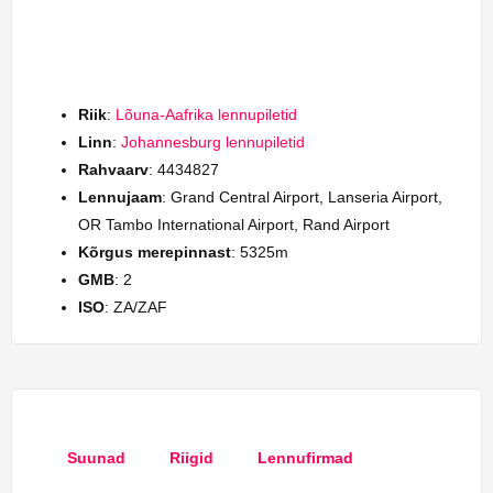
Riik
:
Lõuna-Aafrika lennupiletid
Linn
:
Johannesburg lennupiletid
Rahvaarv
: 4434827
Lennujaam
: Grand Central Airport, Lanseria Airport,
OR Tambo International Airport, Rand Airport
Kõrgus merepinnast
: 5325m
GMB
: 2
ISO
: ZA/ZAF
Suunad
Riigid
Lennufirmad