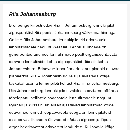
Riia Johannesburg
Broneerige kiiresti odav Riia – Johannesburg lennuki pilet
alguspunktist Riia punkti Johannesburg väiksema hinnaga.
Otsime Riia Johannesburg lennukipileteid erinevatele
lennufirmadele nagu nt WestJet. Lennu suundade on
genereeritud andmed lennufirmade poolt organiseeritavate
odavate lennuliinide kohta alguspunktist Riia sihtkohta
Johannesburg. Erinevate lennufirmade lennuplaanid aitavad
planeerida Riia – Johannesburg reisi ja avastada kõige
taskukohasema lennu pileti kohast Riia linna Johannesburg.
Riia Johannesburg lennuki piletit valides soovitame pöörata
tähelepanu sellistele soodsatele lennufirmadele nagu nt
Ryanair ja Wizzair. Tavaliselt ajastavad lennufirmad kõige
odavamad lennud tööpäevadele seega on lennupileteid
otsides vajalik saada ülevaadet nädala alguses ja lõpus
organiseeritavatest odavatest lendudest. Kui soovid kõige