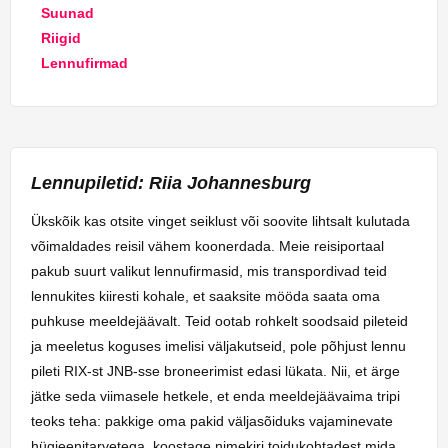
Suunad
Riigid
Lennufirmad
Lennupiletid: Riia Johannesburg
Ükskõik kas otsite vinget seiklust või soovite lihtsalt kulutada
võimaldades reisil vähem koonerdada. Meie reisiportaal
pakub suurt valikut lennufirmasid, mis transpordivad teid
lennukites kiiresti kohale, et saaksite mööda saata oma
puhkuse meeldejäävalt. Teid ootab rohkelt soodsaid pileteid
ja meeletus koguses imelisi väljakutseid, pole põhjust lennu
pileti RIX-st JNB-sse broneerimist edasi lükata. Nii, et ärge
jätke seda viimasele hetkele, et enda meeldejäävaima tripi
teoks teha: pakkige oma pakid väljasõiduks vajaminevate
hügieenitarvetega, koostage nimekiri toidukohtadest mida