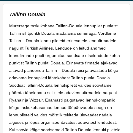
Tallinn Douala
Muretsege taskukohane Tallinn-Douala lennupilet punktist
Tallinn sihtpunkti Douala madalama summaga. Võrdleme
Tallinn – Douala lennu pileteid erinevatele lennufirmadele
nagu nt Turkish Airlines. Lendude on leitud andmed
lennufirmade poolt orgunnitud soodsate otselendude kohta
punktist Tallinn punkti Douala. Erinevate firmade ajakavad
aitavad planeerida Tallinn – Douala reisi ja avastada kõige
odavama lennupileti lähtekohast Tallinn punkti Douala.
Soodsat Tallinn-Douala lennukipiletit valides soovitame
pöörata tähelepanu sellistele odavlennufirmadele nagu nt
Ryanair ja Wizzair. Enamasti paigutavad lennukompaniid
kõige taskukohasemad lennud tööpäevadele seega on
lennupileteid valides mõistlik tekitada ülevaadet nädala
alguses ja lõpus organiseeritavatest odavatest lendudest.
Kui soovid kõige soodsamaid Tallinn Douala lennuki pileteid