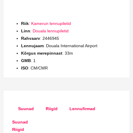
Riik
:
Kamerun lennupiletid
Linn
:
Douala lennupiletid
Rahvaarv
: 2446945
Lennujaam
: Douala International Airport
Kõrgus merepinnast
: 33m
GMB
: 1
ISO
: CM/CMR
Suunad
Riigid
Lennufirmad
Suunad
Riigid