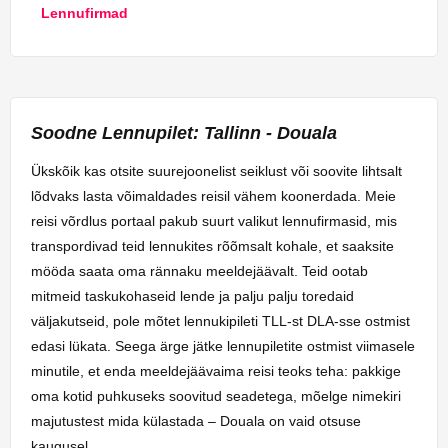
Lennufirmad
Soodne Lennupilet: Tallinn - Douala
Ükskõik kas otsite suurejoonelist seiklust või soovite lihtsalt
lõdvaks lasta võimaldades reisil vähem koonerdada. Meie
reisi võrdlus portaal pakub suurt valikut lennufirmasid, mis
transpordivad teid lennukites rõõmsalt kohale, et saaksite
mööda saata oma rännaku meeldejäävalt. Teid ootab
mitmeid taskukohaseid lende ja palju palju toredaid
väljakutseid, pole mõtet lennukipileti TLL-st DLA-sse ostmist
edasi lükata. Seega ärge jätke lennupiletite ostmist viimasele
minutile, et enda meeldejäävaima reisi teoks teha: pakkige
oma kotid puhkuseks soovitud seadetega, mõelge nimekiri
majutustest mida külastada – Douala on vaid otsuse
kaugusel.