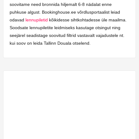
soovitame need bronnida hiljemalt 6-8 nädalat enne
puhkuse algust. Bookinghouse.ee võrdlusportaalist leiad
odavad
lennupiletid
kõikidesse sihtkohtadesse üle maailma.
Soodsate lennupiletite leidmiseks kasutage otsingut ning
seejärel seadistage soovitud filtrid vastavalt vajadustele nt.
kui soov on leida Tallinn Douala otselend.