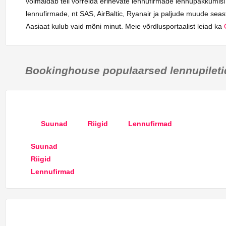
võimaldab teil võrrelda erinevate lennufirmade lennupakkumisi
lennufirmade, nt SAS, AirBaltic, Ryanair ja paljude muude seast
Aasiaat kulub vaid mõni minut. Meie võrdlusportaalist leiad ka
Bookinghouse populaarsed lennupileti
Suunad
Riigid
Lennufirmad
Suunad
Riigid
Lennufirmad