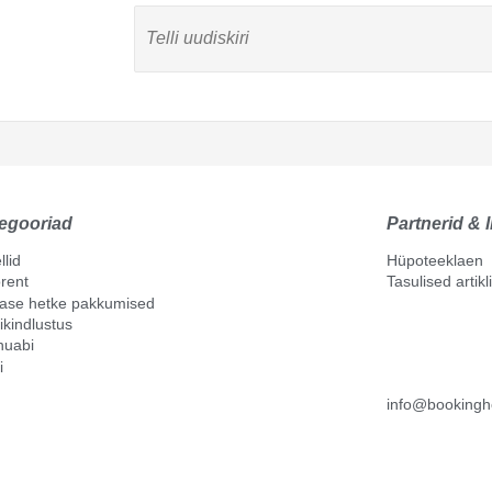
egooriad
Partnerid & l
llid
Hüpoteeklaen
rent
Tasulised artik
mase hetke pakkumised
ikindlustus
nuabi
i
info@bookingh