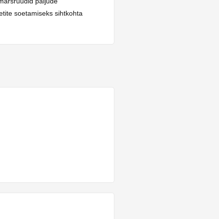
marsruudid paljude
etite soetamiseks sihtkohta