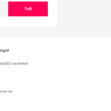
Telli
ingid
lid&SEO backlinkid
ouse.ee