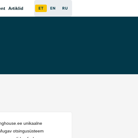
ent
Artiklid
ET
EN
RU
kinghouse.ee unikaalne
a. Mugav otsingusüsteem