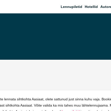
Lennupiletid
Hotellid
Autor
e lennata sihtkohta Aasiaat, olete sattunud just sinna kuhu vaja. Boo
nnast sihtkohta Aasiaat. Võite valida ka mis tahes muu lähtelennujaam