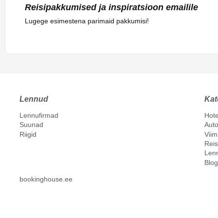
Reisipakkumised ja inspiratsioon emailile
Lugege esimestena parimaid pakkumisi!
Lennud
Kat
Lennufirmad
Hote
Suunad
Auto
Riigid
Vii
Reis
Len
Blog
bookinghouse.ee