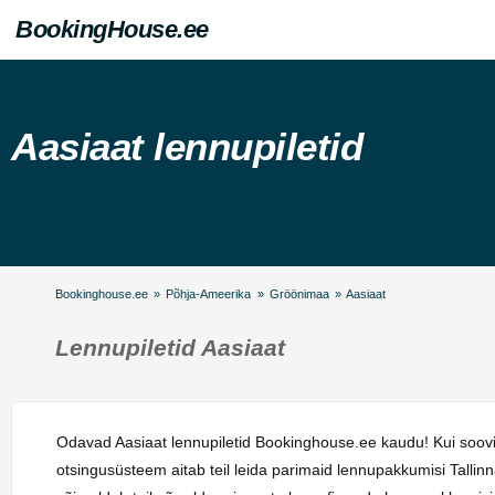
BookingHouse.ee
Aasiaat lennupiletid
Bookinghouse.ee
»
Põhja-Ameerika
»
Gröönimaa
»
Aasiaat
Lennupiletid Aasiaat
Odavad Aasiaat lennupiletid Bookinghouse.ee kaudu! Kui soovit
otsingusüsteem aitab teil leida parimaid lennupakkumisi Talli