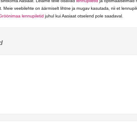
 sihtkohta Aasiaat. Leiame teile odavad
lennupiletid
ja optimaalseimad 
. Meie veebilehte on äärmiselt lihtne ja mugav kasutada, nii et lennupil
Gröönimaa lennupiletid
juhul kui Aasiaat otselend pole saadaval.
d