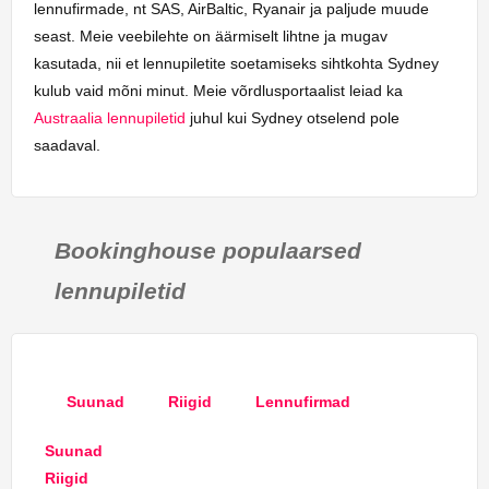
lennufirmade, nt SAS, AirBaltic, Ryanair ja paljude muude
seast. Meie veebilehte on äärmiselt lihtne ja mugav
kasutada, nii et lennupiletite soetamiseks sihtkohta Sydney
kulub vaid mõni minut. Meie võrdlusportaalist leiad ka
Austraalia lennupiletid
juhul kui Sydney otselend pole
saadaval.
Bookinghouse populaarsed
lennupiletid
Suunad
Riigid
Lennufirmad
Suunad
Riigid