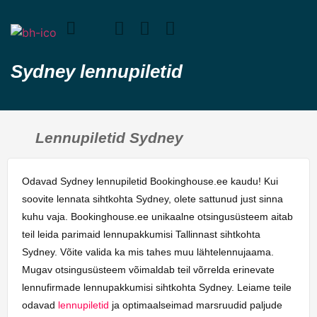
Sydney lennupiletid
Lennupiletid Sydney
Odavad Sydney lennupiletid Bookinghouse.ee kaudu! Kui
soovite lennata sihtkohta Sydney, olete sattunud just sinna
kuhu vaja. Bookinghouse.ee unikaalne otsingusüsteem aitab
teil leida parimaid lennupakkumisi Tallinnast sihtkohta
Sydney. Võite valida ka mis tahes muu lähtelennujaama.
Mugav otsingusüsteem võimaldab teil võrrelda erinevate
lennufirmade lennupakkumisi sihtkohta Sydney. Leiame teile
odavad
lennupiletid
ja optimaalseimad marsruudid paljude