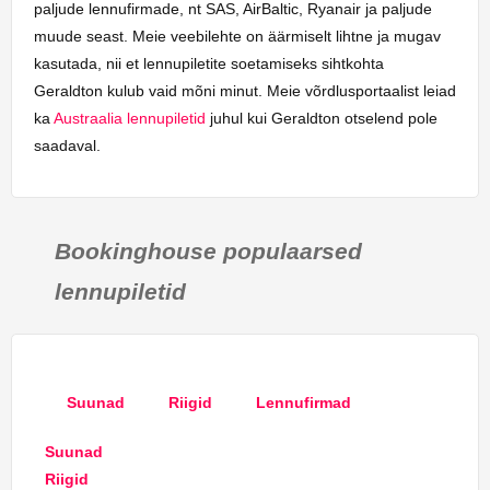
paljude lennufirmade, nt SAS, AirBaltic, Ryanair ja paljude
muude seast. Meie veebilehte on äärmiselt lihtne ja mugav
kasutada, nii et lennupiletite soetamiseks sihtkohta
Geraldton kulub vaid mõni minut. Meie võrdlusportaalist leiad
ka
Austraalia lennupiletid
juhul kui Geraldton otselend pole
saadaval.
Bookinghouse populaarsed
lennupiletid
Suunad
Riigid
Lennufirmad
Suunad
Riigid