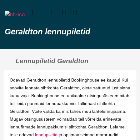
Geraldton lennupiletid
Lennupiletid Geraldton
Odavad Geraldton lennupiletid Bookinghouse.ee kaudu! Kui
soovite lennata sihtkohta Geraldton, olete sattunud just sinna
kuhu vaja. Bookinghouse.ee unikaalne otsingusüsteem aitab
teil leida parimaid lennupakkumisi Tallinnast sihtkohta
Geraldton. Võite valida ka mis tahes muu lähtelennujaama.
Mugav otsingusüsteem võimaldab teil võrrelda erinevate
lennufirmade lennupakkumisi sihtkohta Geraldton. Leiame
teile odavad
lennupiletid
ja optimaalseimad marsruudid