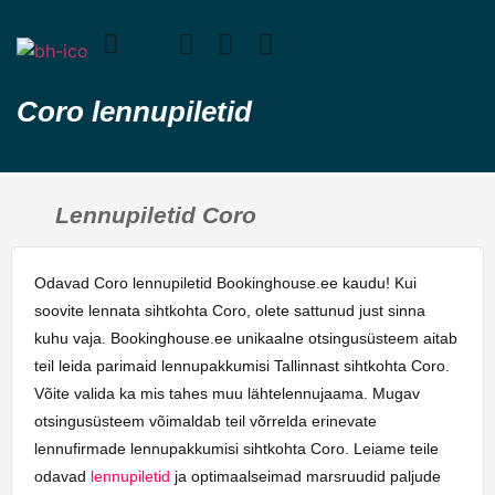
Coro lennupiletid
Lennupiletid Coro
Odavad Coro lennupiletid Bookinghouse.ee kaudu! Kui
soovite lennata sihtkohta Coro, olete sattunud just sinna
kuhu vaja. Bookinghouse.ee unikaalne otsingusüsteem aitab
teil leida parimaid lennupakkumisi Tallinnast sihtkohta Coro.
Võite valida ka mis tahes muu lähtelennujaama. Mugav
otsingusüsteem võimaldab teil võrrelda erinevate
lennufirmade lennupakkumisi sihtkohta Coro. Leiame teile
odavad
lennupiletid
ja optimaalseimad marsruudid paljude