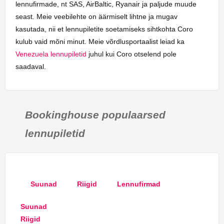
lennufirmade, nt SAS, AirBaltic, Ryanair ja paljude muude
seast. Meie veebilehte on äärmiselt lihtne ja mugav
kasutada, nii et lennupiletite soetamiseks sihtkohta Coro
kulub vaid mõni minut. Meie võrdlusportaalist leiad ka
Venezuela lennupiletid
juhul kui Coro otselend pole
saadaval.
Bookinghouse populaarsed
lennupiletid
Suunad
Riigid
Lennufirmad
Suunad
Riigid