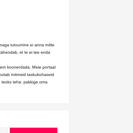
nnaga tutvumine ei anna mitte
tähendab, et te ei tee enda
hem koonerdada. Meie portaal
id ootab mitmeid taskukohaseid
se teoks teha: pakkige oma