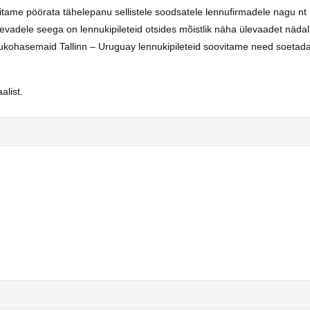
vitame pöörata tähelepanu sellistele soodsatele lennufirmadele nagu nt
adele seega on lennukipileteid otsides mõistlik näha ülevaadet nädal
kukohasemaid Tallinn – Uruguay lennukipileteid soovitame need soetada
list.