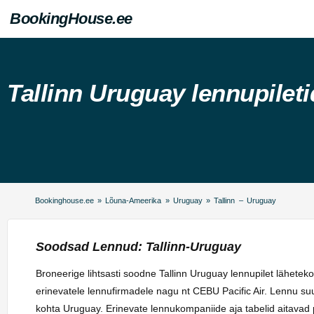
BookingHouse.ee
Tallinn Uruguay lennupileti
Bookinghouse.ee
»
Lõuna-Ameerika
»
Uruguay
»
Tallinn – Uruguay
Soodsad Lennud: Tallinn-Uruguay
Broneerige lihtsasti soodne Tallinn Uruguay lennupilet lähet
erinevatele lennufirmadele nagu nt CEBU Pacific Air. Lennu s
kohta Uruguay. Erinevate lennukompaniide aja tabelid aitavad pl