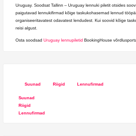
Uruguay. Soodsat Tallinn – Uruguay lennuki piletit otsides soo
paigutavad lennukifirmad kõige taskukohasemad lennud tööpäev
organiseeritavatest odavatest lendudest. Kui soovid kõige tas
reisi algust.
Osta soodsad
Uruguay lennupiletid
BookingHouse võrdlusportaa
Suunad
Riigid
Lennufirmad
Suunad
Riigid
Lennufirmad