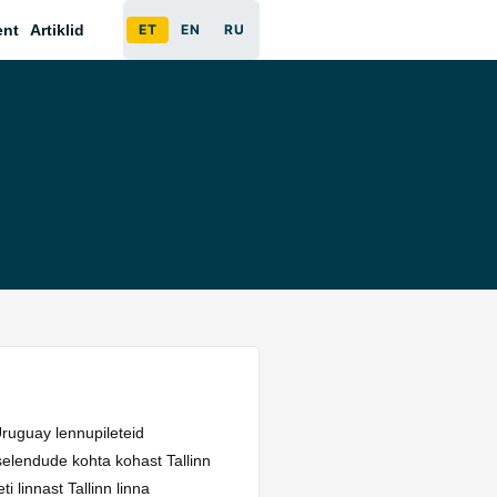
ent
Artiklid
ET
EN
RU
ruguay lennupileteid
selendude kohta kohast Tallinn
 linnast Tallinn linna