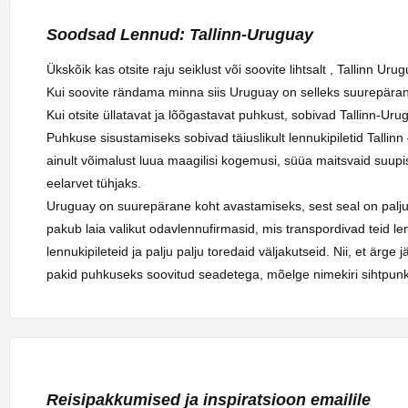
Soodsad Lennud: Tallinn-Uruguay
Ükskõik kas otsite raju seiklust või soovite lihtsalt , Tallinn Ur
Kui soovite rändama minna siis Uruguay on selleks suurepära
Kui otsite üllatavat ja lõõgastavat puhkust, sobivad Tallinn-Urug
Puhkuse sisustamiseks sobivad täiuslikult lennukipiletid Tall
ainult võimalust luua maagilisi kogemusi, süüa maitsvaid suupi
eelarvet tühjaks.
Uruguay on suurepärane koht avastamiseks, sest seal on palj
pakub laia valikut odavlennufirmasid, mis transpordivad teid le
lennukipileteid ja palju palju toredaid väljakutseid. Nii, et är
pakid puhkuseks soovitud seadetega, mõelge nimekiri sihtpun
Reisipakkumised ja inspiratsioon emailile