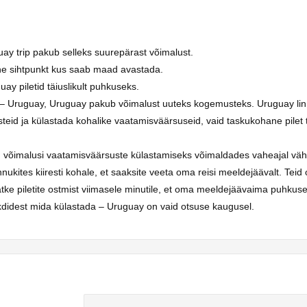
uguay trip pakub selleks suurepärast võimalust.
ne sihtpunkt kus saab maad avastada.
uay piletid täiuslikult puhkuseks.
inn – Uruguay, Uruguay pakub võimalust uuteks kogemusteks. Uruguay li
steid ja külastada kohalike vaatamisväärsuseid, vaid taskukohane pilet 
u võimalusi vaatamisväärsuste külastamiseks võimaldades vaheajal vä
nnukites kiiresti kohale, et saaksite veeta oma reisi meeldejäävalt. Te
ge jätke piletite ostmist viimasele minutile, et oma meeldejäävaima puhku
kdidest mida külastada – Uruguay on vaid otsuse kaugusel.