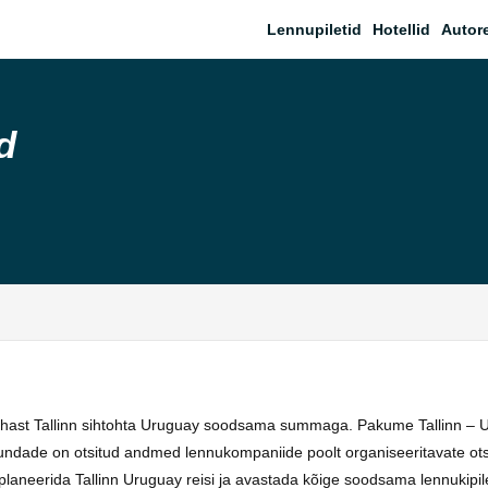
Lennupiletid
Hotellid
Autor
d
ekohast Tallinn sihtohta Uruguay soodsama summaga. Pakume Tallinn – U
uundade on otsitud andmed lennukompaniide poolt organiseeritavate ot
aneerida Tallinn Uruguay reisi ja avastada kõige soodsama lennukipileti