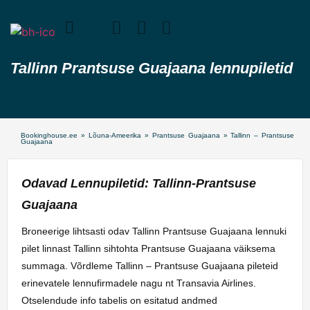
Tallinn Prantsuse Guajaana lennupiletid
Bookinghouse.ee
»
Lõuna-Ameerika
»
Prantsuse Guajaana
»
Tallinn – Prantsuse
Guajaana
Odavad Lennupiletid: Tallinn-Prantsuse
Guajaana
Broneerige lihtsasti odav Tallinn Prantsuse Guajaana lennuki
pilet linnast Tallinn sihtohta Prantsuse Guajaana väiksema
summaga. Võrdleme Tallinn – Prantsuse Guajaana pileteid
erinevatele lennufirmadele nagu nt Transavia Airlines.
Otselendude info tabelis on esitatud andmed