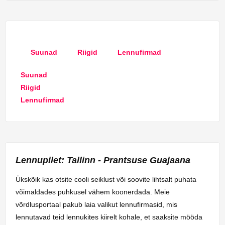
Suunad
Riigid
Lennufirmad
Suunad
Riigid
Lennufirmad
Lennupilet: Tallinn - Prantsuse Guajaana
Ükskõik kas otsite cooli seiklust või soovite lihtsalt puhata
võimaldades puhkusel vähem koonerdada. Meie
võrdlusportaal pakub laia valikut lennufirmasid, mis
lennutavad teid lennukites kiirelt kohale, et saaksite mööda