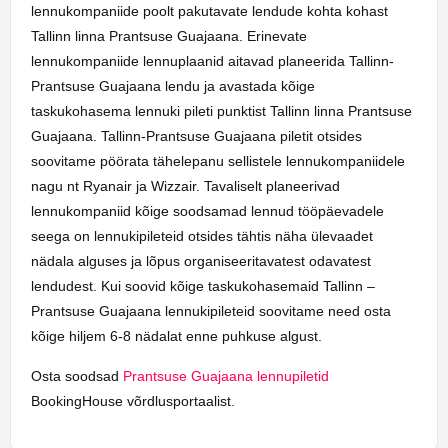
lennukompaniide poolt pakutavate lendude kohta kohast
Tallinn linna Prantsuse Guajaana. Erinevate
lennukompaniide lennuplaanid aitavad planeerida Tallinn-
Prantsuse Guajaana lendu ja avastada kõige
taskukohasema lennuki pileti punktist Tallinn linna Prantsuse
Guajaana. Tallinn-Prantsuse Guajaana piletit otsides
soovitame pöörata tähelepanu sellistele lennukompaniidele
nagu nt Ryanair ja Wizzair. Tavaliselt planeerivad
lennukompaniid kõige soodsamad lennud tööpäevadele
seega on lennukipileteid otsides tähtis näha ülevaadet
nädala alguses ja lõpus organiseeritavatest odavatest
lendudest. Kui soovid kõige taskukohasemaid Tallinn –
Prantsuse Guajaana lennukipileteid soovitame need osta
kõige hiljem 6-8 nädalat enne puhkuse algust.
Osta soodsad
Prantsuse Guajaana lennupiletid
BookingHouse võrdlusportaalist.