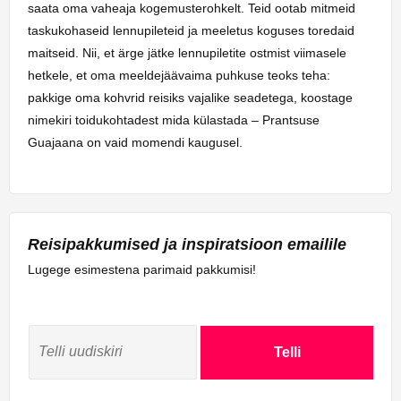
saata oma vaheaja kogemusterohkelt. Teid ootab mitmeid
taskukohaseid lennupileteid ja meeletus koguses toredaid
maitseid. Nii, et ärge jätke lennupiletite ostmist viimasele
hetkele, et oma meeldejäävaima puhkuse teoks teha:
pakkige oma kohvrid reisiks vajalike seadetega, koostage
nimekiri toidukohtadest mida külastada – Prantsuse
Guajaana on vaid momendi kaugusel.
Reisipakkumised ja inspiratsioon emailile
Lugege esimestena parimaid pakkumisi!
Telli