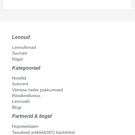
Lennud
Lennufirmad
Suunad
Riigid
Kategooriad
Hotellid
Autorent
Viimase hetke pakkumised
Reisikindlustus
Lennuabi
Blogi
Partnerid & lingid
Hüpoteeklaen
Tasulised artiklid&SEO backlinkid