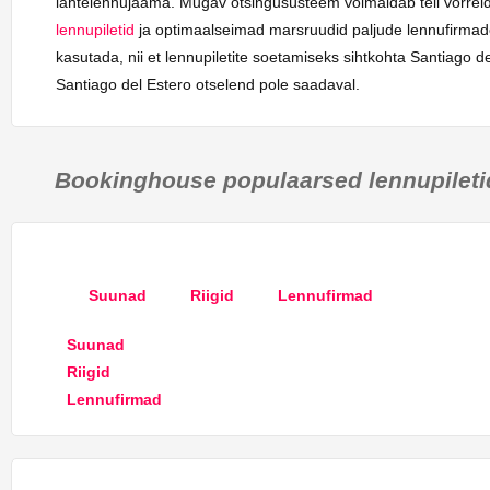
lähtelennujaama. Mugav otsingusüsteem võimaldab teil võrreld
lennupiletid
ja optimaalseimad marsruudid paljude lennufirmade,
kasutada, nii et lennupiletite soetamiseks sihtkohta Santiago d
Santiago del Estero otselend pole saadaval.
Bookinghouse populaarsed lennupileti
Suunad
Riigid
Lennufirmad
Suunad
Riigid
Lennufirmad