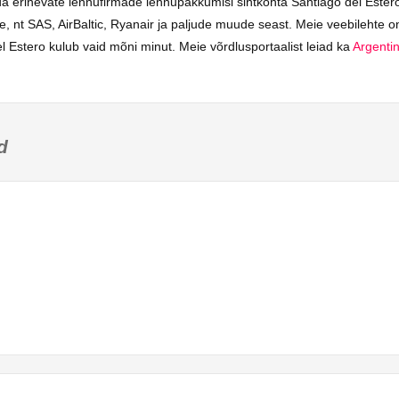
a erinevate lennufirmade lennupakkumisi sihtkohta Santiago del Ester
 nt SAS, AirBaltic, Ryanair ja paljude muude seast. Meie veebilehte on
el Estero kulub vaid mõni minut. Meie võrdlusportaalist leiad ka
Argentin
d