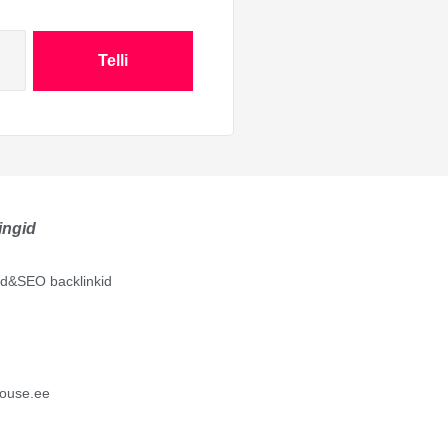
Telli
ingid
lid&SEO backlinkid
ouse.ee