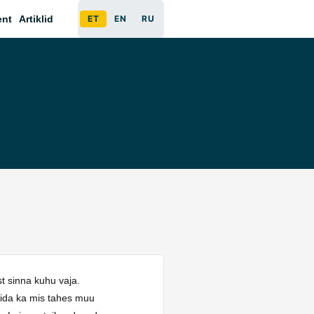
ent
Artiklid
ET
EN
RU
t sinna kuhu vaja.
alida ka mis tahes muu