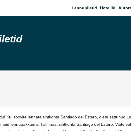
Lennupiletid
Hotellid
Autor
letid
 Kui soovite lennata sihtkohta Santiago del Estero, olete sattunud jus
imaid lennupakkumisi Tallinnast sihtkohta Santiago del Estero. Võite v