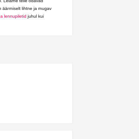
o. Leiame teile odavad
 äärmiselt lihtne ja mugav
a lennupiletid
juhul kui