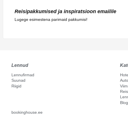
Reisipakkumised ja inspiratsioon emailile
Lugege esimestena parimaid pakkumisi!
Lennud
Kat
Lennufirmad
Hote
Suunad
Auto
Riigid
Vii
Reis
Len
Blog
bookinghouse.ee