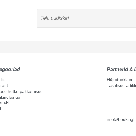
egooriad
Partnerid & l
llid
Hüpoteeklaen
rent
Tasulised artik
mase hetke pakkumised
ikindlustus
nuabi
i
info@bookingh