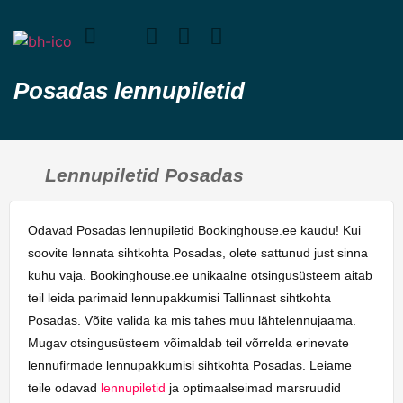
Posadas lennupiletid
Lennupiletid Posadas
Odavad Posadas lennupiletid Bookinghouse.ee kaudu! Kui
soovite lennata sihtkohta Posadas, olete sattunud just sinna
kuhu vaja. Bookinghouse.ee unikaalne otsingusüsteem aitab
teil leida parimaid lennupakkumisi Tallinnast sihtkohta
Posadas. Võite valida ka mis tahes muu lähtelennujaama.
Mugav otsingusüsteem võimaldab teil võrrelda erinevate
lennufirmade lennupakkumisi sihtkohta Posadas. Leiame
teile odavad
lennupiletid
ja optimaalseimad marsruudid