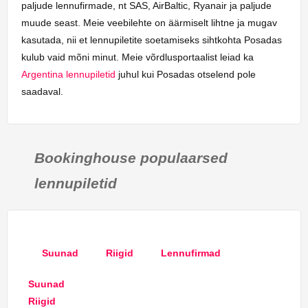
paljude lennufirmade, nt SAS, AirBaltic, Ryanair ja paljude
muude seast. Meie veebilehte on äärmiselt lihtne ja mugav
kasutada, nii et lennupiletite soetamiseks sihtkohta Posadas
kulub vaid mõni minut. Meie võrdlusportaalist leiad ka
Argentina lennupiletid
juhul kui Posadas otselend pole
saadaval.
Bookinghouse populaarsed
lennupiletid
Suunad
Riigid
Lennufirmad
Suunad
Riigid