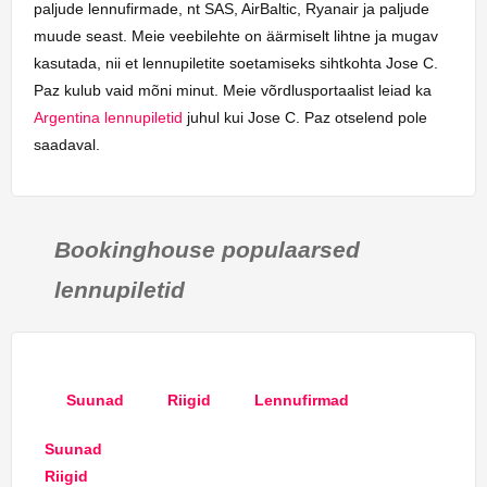
paljude lennufirmade, nt SAS, AirBaltic, Ryanair ja paljude
muude seast. Meie veebilehte on äärmiselt lihtne ja mugav
kasutada, nii et lennupiletite soetamiseks sihtkohta Jose C.
Paz kulub vaid mõni minut. Meie võrdlusportaalist leiad ka
Argentina lennupiletid
juhul kui Jose C. Paz otselend pole
saadaval.
Bookinghouse populaarsed
lennupiletid
Suunad
Riigid
Lennufirmad
Suunad
Riigid