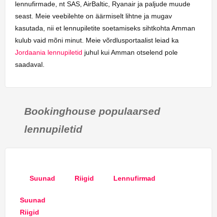
lennufirmade, nt SAS, AirBaltic, Ryanair ja paljude muude
seast. Meie veebilehte on äärmiselt lihtne ja mugav
kasutada, nii et lennupiletite soetamiseks sihtkohta Amman
kulub vaid mõni minut. Meie võrdlusportaalist leiad ka
Jordaania lennupiletid
juhul kui Amman otselend pole
saadaval.
Bookinghouse populaarsed
lennupiletid
Suunad
Riigid
Lennufirmad
Suunad
Riigid