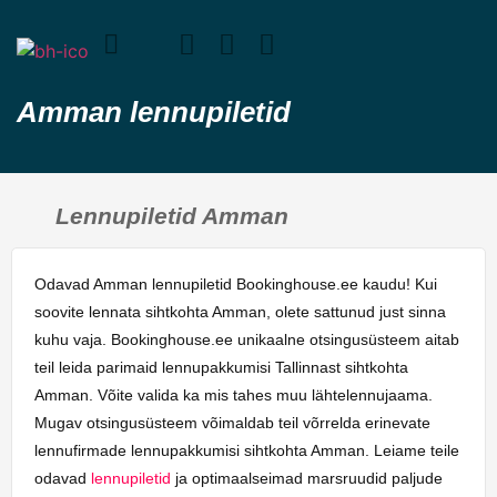
Amman lennupiletid
Lennupiletid Amman
Odavad Amman lennupiletid Bookinghouse.ee kaudu! Kui
soovite lennata sihtkohta Amman, olete sattunud just sinna
kuhu vaja. Bookinghouse.ee unikaalne otsingusüsteem aitab
teil leida parimaid lennupakkumisi Tallinnast sihtkohta
Amman. Võite valida ka mis tahes muu lähtelennujaama.
Mugav otsingusüsteem võimaldab teil võrrelda erinevate
lennufirmade lennupakkumisi sihtkohta Amman. Leiame teile
odavad
lennupiletid
ja optimaalseimad marsruudid paljude