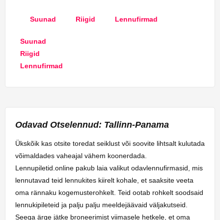
Suunad
Riigid
Lennufirmad
Suunad
Riigid
Lennufirmad
Odavad Otselennud: Tallinn-Panama
Ükskõik kas otsite toredat seiklust või soovite lihtsalt kulutada
võimaldades vaheajal vähem koonerdada.
Lennupiletid.online pakub laia valikut odavlennufirmasid, mis
lennutavad teid lennukites kiirelt kohale, et saaksite veeta
oma rännaku kogemusterohkelt. Teid ootab rohkelt soodsaid
lennukipileteid ja palju palju meeldejäävaid väljakutseid.
Seega ärge jätke broneerimist viimasele hetkele, et oma