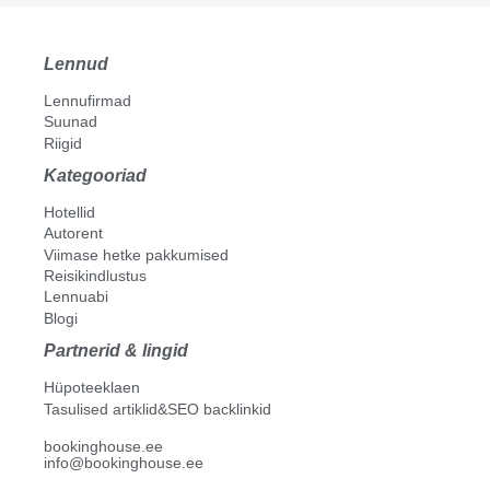
Lennud
Lennufirmad
Suunad
Riigid
Kategooriad
Hotellid
Autorent
Viimase hetke pakkumised
Reisikindlustus
Lennuabi
Blogi
Partnerid & lingid
Hüpoteeklaen
Tasulised artiklid&SEO backlinkid
bookinghouse.ee
info@bookinghouse.ee