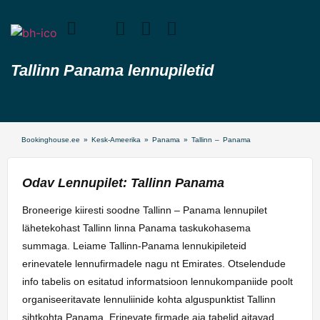
Tallinn Panama lennupiletid
Bookinghouse.ee
»
Kesk-Ameerika
»
Panama
»
Tallinn – Panama
Odav Lennupilet: Tallinn Panama
Broneerige kiiresti soodne Tallinn – Panama lennupilet
lähetekohast Tallinn linna Panama taskukohasema
summaga. Leiame Tallinn-Panama lennukipileteid
erinevatele lennufirmadele nagu nt Emirates. Otselendude
info tabelis on esitatud informatsioon lennukompaniide poolt
organiseeritavate lennuliinide kohta alguspunktist Tallinn
sihtkohta Panama. Erinevate firmade aja tabelid aitavad