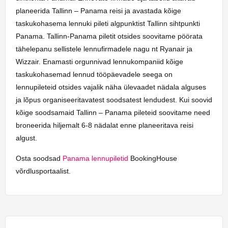
planeerida Tallinn – Panama reisi ja avastada kõige
taskukohasema lennuki pileti algpunktist Tallinn sihtpunkti
Panama. Tallinn-Panama piletit otsides soovitame pöörata
tähelepanu sellistele lennufirmadele nagu nt Ryanair ja
Wizzair. Enamasti orgunnivad lennukompaniid kõige
taskukohasemad lennud tööpäevadele seega on
lennupileteid otsides vajalik näha ülevaadet nädala alguses
ja lõpus organiseeritavatest soodsatest lendudest. Kui soovid
kõige soodsamaid Tallinn – Panama pileteid soovitame need
broneerida hiljemalt 6-8 nädalat enne planeeritava reisi
algust.
Osta soodsad
Panama lennupiletid
BookingHouse
võrdlusportaalist.