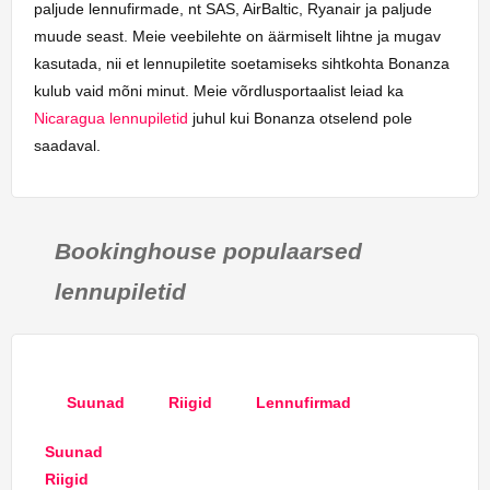
paljude lennufirmade, nt SAS, AirBaltic, Ryanair ja paljude
muude seast. Meie veebilehte on äärmiselt lihtne ja mugav
kasutada, nii et lennupiletite soetamiseks sihtkohta Bonanza
kulub vaid mõni minut. Meie võrdlusportaalist leiad ka
Nicaragua lennupiletid
juhul kui Bonanza otselend pole
saadaval.
Bookinghouse populaarsed
lennupiletid
Suunad
Riigid
Lennufirmad
Suunad
Riigid