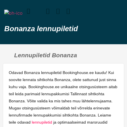
Bonanza lennupiletid
Lennupiletid Bonanza
Odavad Bonanza lennupiletid Bookinghouse.ee kaudu! Kui
soovite lennata sihtkohta Bonanza, olete sattunud just sinna
kuhu vaja. Bookinghouse.ee unikaalne otsingusüsteem aitab
teil leida parimaid lennupakkumisi Tallinnast sihtkohta
Bonanza. Võite valida ka mis tahes muu lähtelennujaama.
Mugav otsingusüsteem võimaldab teil võrrelda erinevate
lennufirmade lennupakkumisi sihtkohta Bonanza. Leiame
teile odavad
lennupiletid
ja optimaalseimad marsruudid