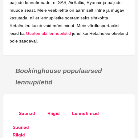
paljude lennufirmade, nt SAS, AirBaltic, Ryanair ja paljude
muude seast. Meie veebilehte on äärmiselt lihtne ja mugav
kasutada, nii et lennupiletite soetamiseks sihtkohta
Retalhuleu kulub vaid mõni minut. Meie võrdlusportaalist
leiad ka
Guatemala lennupiletid
juhul kui Retalhuleu otselend
pole saadaval.
Bookinghouse populaarsed
lennupiletid
Suunad
Riigid
Lennufirmad
Suunad
Riigid