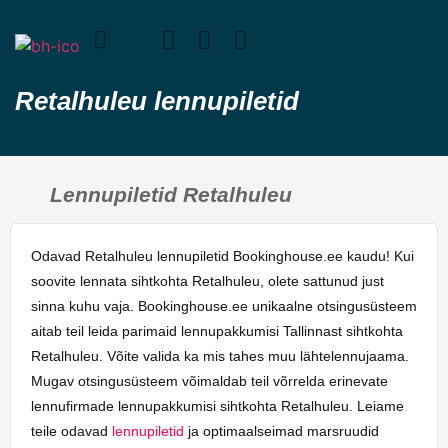
Retalhuleu lennupiletid
Lennupiletid Retalhuleu
Odavad Retalhuleu lennupiletid Bookinghouse.ee kaudu! Kui
soovite lennata sihtkohta Retalhuleu, olete sattunud just
sinna kuhu vaja. Bookinghouse.ee unikaalne otsingusüsteem
aitab teil leida parimaid lennupakkumisi Tallinnast sihtkohta
Retalhuleu. Võite valida ka mis tahes muu lähtelennujaama.
Mugav otsingusüsteem võimaldab teil võrrelda erinevate
lennufirmade lennupakkumisi sihtkohta Retalhuleu. Leiame
teile odavad
lennupiletid
ja optimaalseimad marsruudid