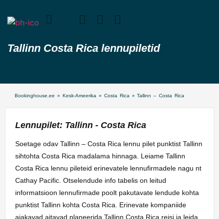
Tallinn Costa Rica lennupiletid
Bookinghouse.ee
»
Kesk-Ameerika
»
Costa Rica
»
Tallinn – Costa Rica
Lennupilet: Tallinn - Costa Rica
Soetage odav Tallinn – Costa Rica lennu pilet punktist Tallinn
sihtohta Costa Rica madalama hinnaga. Leiame Tallinn
Costa Rica lennu pileteid erinevatele lennufirmadele nagu nt
Cathay Pacific. Otselendude info tabelis on leitud
informatsioon lennufirmade poolt pakutavate lendude kohta
punktist Tallinn kohta Costa Rica. Erinevate kompaniide
ajakavad aitavad planeerida Tallinn Costa Rica reisi ja leida