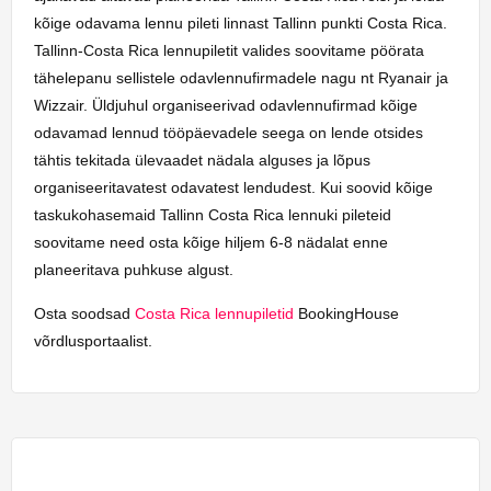
kõige odavama lennu pileti linnast Tallinn punkti Costa Rica.
Tallinn-Costa Rica lennupiletit valides soovitame pöörata
tähelepanu sellistele odavlennufirmadele nagu nt Ryanair ja
Wizzair. Üldjuhul organiseerivad odavlennufirmad kõige
odavamad lennud tööpäevadele seega on lende otsides
tähtis tekitada ülevaadet nädala alguses ja lõpus
organiseeritavatest odavatest lendudest. Kui soovid kõige
taskukohasemaid Tallinn Costa Rica lennuki pileteid
soovitame need osta kõige hiljem 6-8 nädalat enne
planeeritava puhkuse algust.
Osta soodsad
Costa Rica lennupiletid
BookingHouse
võrdlusportaalist.