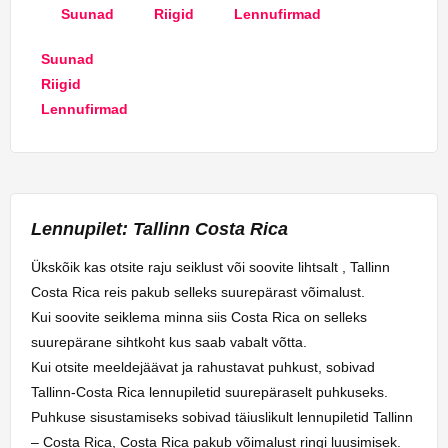
Suunad
Riigid
Lennufirmad
Suunad
Riigid
Lennufirmad
Lennupilet: Tallinn Costa Rica
Ükskõik kas otsite raju seiklust või soovite lihtsalt , Tallinn
Costa Rica reis pakub selleks suurepärast võimalust.
Kui soovite seiklema minna siis Costa Rica on selleks
suurepärane sihtkoht kus saab vabalt võtta.
Kui otsite meeldejäävat ja rahustavat puhkust, sobivad
Tallinn-Costa Rica lennupiletid suurepäraselt puhkuseks.
Puhkuse sisustamiseks sobivad täiuslikult lennupiletid Tallinn
– Costa Rica, Costa Rica pakub võimalust ringi luusimisek.