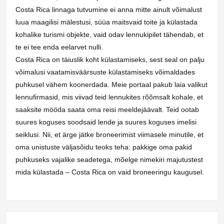
Costa Rica linnaga tutvumine ei anna mitte ainult võimalust
luua maagilisi mälestusi, süüa maitsvaid toite ja külastada
kohalike turismi objekte, vaid odav lennukipilet tähendab, et
te ei tee enda eelarvet nulli.
Costa Rica on täiuslik koht külastamiseks, sest seal on palju
võimalusi vaatamisväärsuste külastamiseks võimaldades
puhkusel vähem koonerdada. Meie portaal pakub laia valikut
lennufirmasid, mis viivad teid lennukites rõõmsalt kohale, et
saaksite mööda saata oma reisi meeldejäävalt. Teid ootab
suures koguses soodsaid lende ja suures koguses imelisi
seiklusi. Nii, et ärge jätke broneerimist viimasele minutile, et
oma unistuste väljasõidu teoks teha: pakkige oma pakid
puhkuseks vajalike seadetega, mõelge nimekiri majutustest
mida külastada – Costa Rica on vaid broneeringu kaugusel.