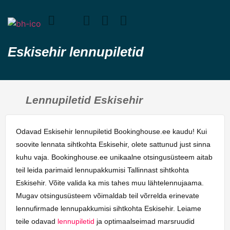
Eskisehir lennupiletid
Lennupiletid Eskisehir
Odavad Eskisehir lennupiletid Bookinghouse.ee kaudu! Kui
soovite lennata sihtkohta Eskisehir, olete sattunud just sinna
kuhu vaja. Bookinghouse.ee unikaalne otsingusüsteem aitab
teil leida parimaid lennupakkumisi Tallinnast sihtkohta
Eskisehir. Võite valida ka mis tahes muu lähtelennujaama.
Mugav otsingusüsteem võimaldab teil võrrelda erinevate
lennufirmade lennupakkumisi sihtkohta Eskisehir. Leiame
teile odavad
lennupiletid
ja optimaalseimad marsruudid