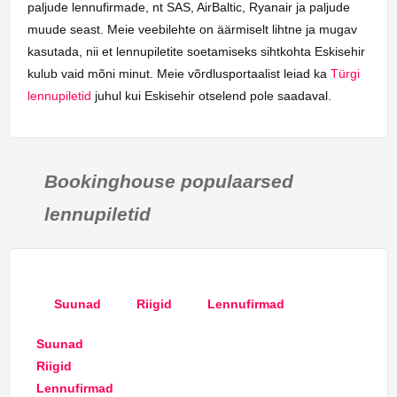
paljude lennufirmade, nt SAS, AirBaltic, Ryanair ja paljude
muude seast. Meie veebilehte on äärmiselt lihtne ja mugav
kasutada, nii et lennupiletite soetamiseks sihtkohta Eskisehir
kulub vaid mõni minut. Meie võrdlusportaalist leiad ka
Türgi
lennupiletid
juhul kui Eskisehir otselend pole saadaval.
Bookinghouse populaarsed
lennupiletid
Suunad
Riigid
Lennufirmad
Suunad
Riigid
Lennufirmad