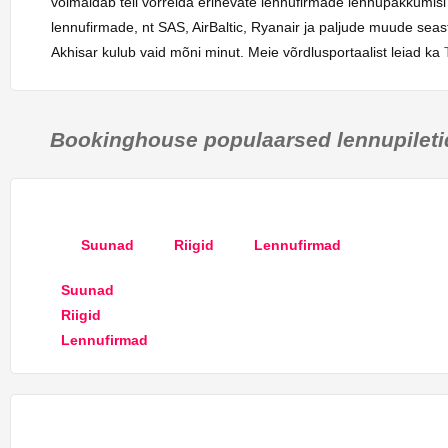
võimaldab teil võrrelda erinevate lennufirmade lennupakkumisi
lennufirmade, nt SAS, AirBaltic, Ryanair ja paljude muude seast
Akhisar kulub vaid mõni minut. Meie võrdlusportaalist leiad ka
Bookinghouse populaarsed lennupileti
Suunad
Riigid
Lennufirmad
Suunad
Riigid
Lennufirmad