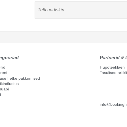
egooriad
Partnerid & l
llid
Hüpoteeklaen
rent
Tasulised artik
mase hetke pakkumised
ikindlustus
nuabi
i
info@bookingh