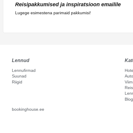
Reisipakkumised ja inspiratsioon emailile
Lugege esimestena parimaid pakkumisi!
Lennud
Kat
Lennufirmad
Hote
Suunad
Auto
Riigid
Vii
Reis
Len
Blog
bookinghouse.ee