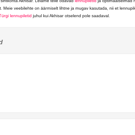
 sihtkohta Akhisar. Leiame teile odavad
lennupiletid
ja optimaalseimad 
. Meie veebilehte on äärmiselt lihtne ja mugav kasutada, nii et lennupil
Türgi lennupiletid
juhul kui Akhisar otselend pole saadaval.
d