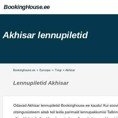
BookingHouse.ee
Akhisar lennupiletid
Bookinghouse.ee
»
Euroopa
»
Türgi
»
Akhisar
Lennupiletid Akhisar
Odavad Akhisar lennupiletid Bookinghouse.ee kaudu! Kui soovit
otsingusüsteem aitab teil leida parimaid lennupakkumisi Talli