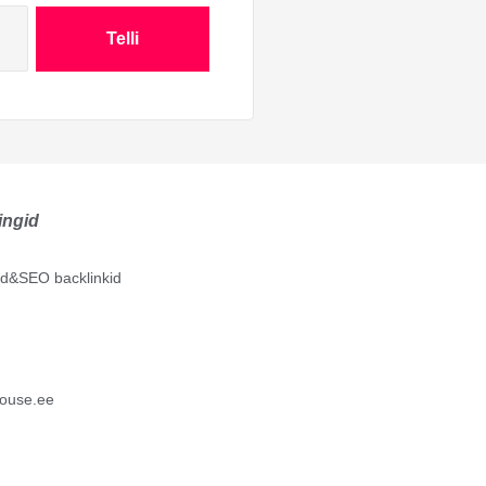
Telli
ingid
lid&SEO backlinkid
ouse.ee