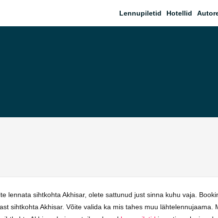
Lennupiletid
Hotellid
Autor
e lennata sihtkohta Akhisar, olete sattunud just sinna kuhu vaja. Boo
nnast sihtkohta Akhisar. Võite valida ka mis tahes muu lähtelennujaama