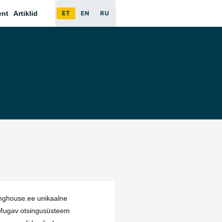
ent
Artiklid
ET
EN
RU
kinghouse.ee unikaalne
. Mugav otsingusüsteem