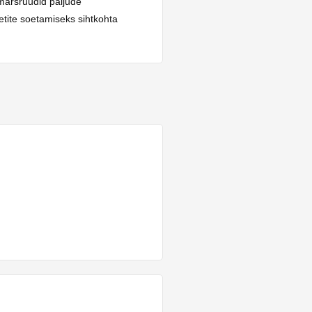
marsruudid paljude
etite soetamiseks sihtkohta