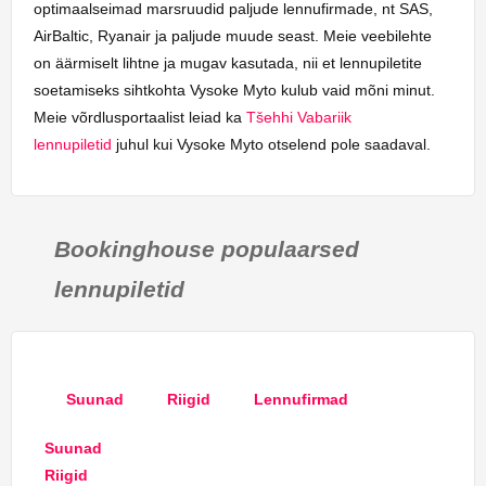
optimaalseimad marsruudid paljude lennufirmade, nt SAS,
AirBaltic, Ryanair ja paljude muude seast. Meie veebilehte
on äärmiselt lihtne ja mugav kasutada, nii et lennupiletite
soetamiseks sihtkohta Vysoke Myto kulub vaid mõni minut.
Meie võrdlusportaalist leiad ka
Tšehhi Vabariik
lennupiletid
juhul kui Vysoke Myto otselend pole saadaval.
Bookinghouse populaarsed
lennupiletid
Suunad
Riigid
Lennufirmad
Suunad
Riigid