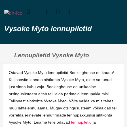
Vysoke Myto lennupiletid
Lennupiletid Vysoke Myto
Odavad Vysoke Myto lennupiletid Bookinghouse.ee kaudu!
Kui soovite lennata sihtkohta Vysoke Myto, olete sattunud
just sinna kuhu vaja. Bookinghouse.ee unikaalne
otsingusüsteem aitab teil leida parimaid lennupakkumisi
Tallinnast sihtkohta Vysoke Myto. Võite valida ka mis tahes
muu lähtelennujaama. Mugav otsingusüsteem võimaldab teil
võrrelda erinevate lennufirmade lennupakkumisi sihtkohta
Vysoke Myto. Leiame teile odavad
lennupiletid
ja