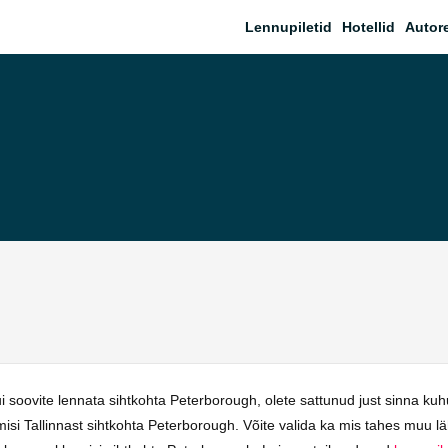
Lennupiletid
Hotellid
Autor
soovite lennata sihtkohta Peterborough, olete sattunud just sinna ku
misi Tallinnast sihtkohta Peterborough. Võite valida ka mis tahes muu