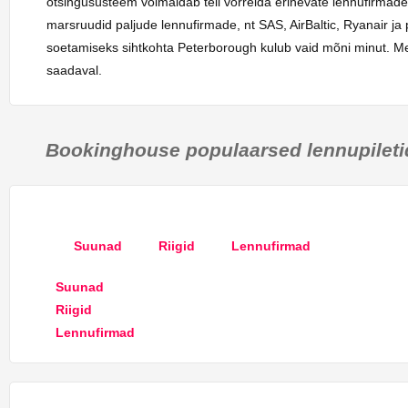
otsingusüsteem võimaldab teil võrrelda erinevate lennufirmad
marsruudid paljude lennufirmade, nt SAS, AirBaltic, Ryanair ja 
soetamiseks sihtkohta Peterborough kulub vaid mõni minut. Mei
saadaval.
Bookinghouse populaarsed lennupileti
Suunad
Riigid
Lennufirmad
Suunad
Riigid
Lennufirmad