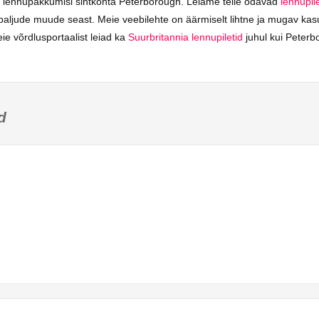
e lennupakkumisi sihtkohta Peterborough. Leiame teile odavad
lennupile
paljude muude seast. Meie veebilehte on äärmiselt lihtne ja mugav kasut
e võrdlusportaalist leiad ka
Suurbritannia lennupiletid
juhul kui Peterb
d