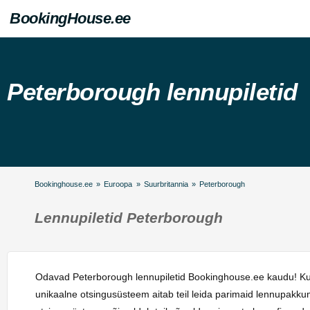
BookingHouse.ee
Peterborough lennupiletid
Bookinghouse.ee
»
Euroopa
»
Suurbritannia
»
Peterborough
Lennupiletid Peterborough
Odavad Peterborough lennupiletid Bookinghouse.ee kaudu! Kui 
unikaalne otsingusüsteem aitab teil leida parimaid lennupakku