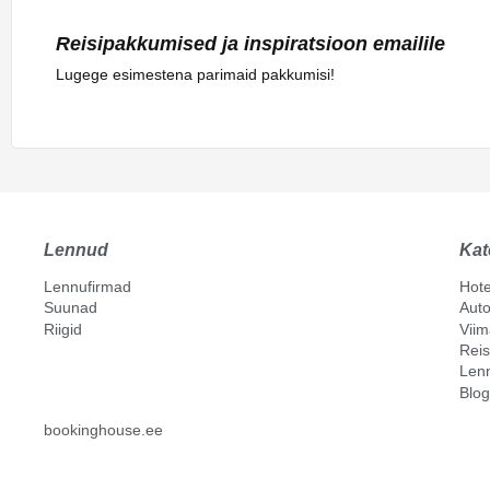
Reisipakkumised ja inspiratsioon emailile
Lugege esimestena parimaid pakkumisi!
Lennud
Kat
Lennufirmad
Hote
Suunad
Auto
Riigid
Vii
Reis
Len
Blog
bookinghouse.ee