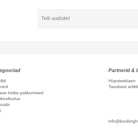
egooriad
Partnerid & l
llid
Hüpoteeklaen
rent
Tasulised artik
mase hetke pakkumised
ikindlustus
nuabi
i
info@bookingh