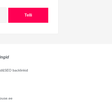
Telli
ingid
lid&SEO backlinkid
ouse.ee