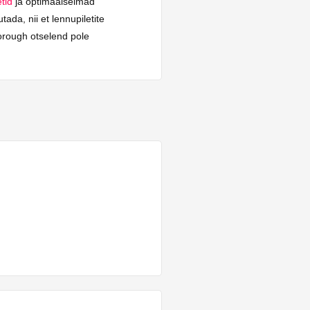
tid
ja optimaalseimad
ada, nii et lennupiletite
orough otselend pole