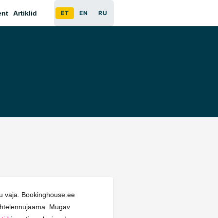
ent
Artiklid
ET
EN
RU
hu vaja. Bookinghouse.ee
 lähtelennujaama. Mugav