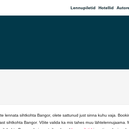
Lennupiletid
Hotellid
Autor
e lennata sihtkohta Bangor, olete sattunud just sinna kuhu vaja. Book
nnast sihtkohta Bangor. Võite valida ka mis tahes muu lähtelennujaama