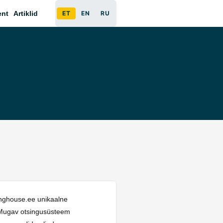
ent
Artiklid
ET
EN
RU
inghouse.ee unikaalne
. Mugav otsingusüsteem