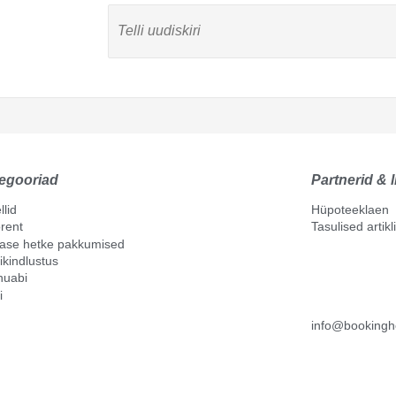
egooriad
Partnerid & l
llid
Hüpoteeklaen
rent
Tasulised artik
mase hetke pakkumised
ikindlustus
nuabi
i
info@bookingh