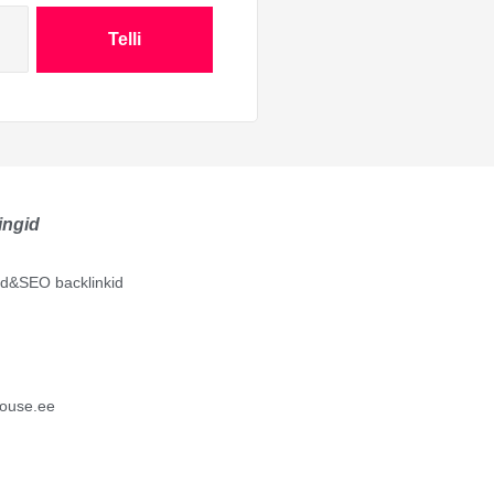
Telli
ingid
lid&SEO backlinkid
ouse.ee