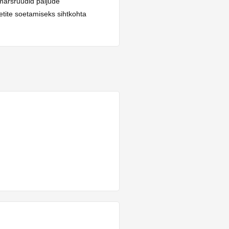
marsruudid paljude
etite soetamiseks sihtkohta