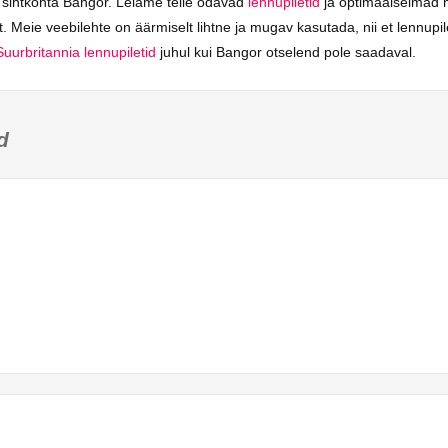
i sihtkohta Bangor. Leiame teile odavad
lennupiletid
ja optimaalseimad 
. Meie veebilehte on äärmiselt lihtne ja mugav kasutada, nii et lennupil
Suurbritannia lennupiletid
juhul kui Bangor otselend pole saadaval.
d