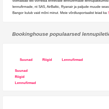
võimaldab teil võrrelda erinevate lennufirmade lennupakkumis
lennufirmade, nt SAS, AirBaltic, Ryanair ja paljude muude seast
Bangor kulub vaid mõni minut. Meie võrdlusportaalist leiad ka
Bookinghouse populaarsed lennupileti
Suunad
Riigid
Lennufirmad
Suunad
Riigid
Lennufirmad