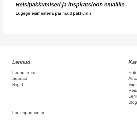
Reisipakkumised ja inspiratsioon emailile
Lugege esimestena parimaid pakkumisi!
Lennud
Kat
Lennufirmad
Hote
Suunad
Auto
Riigid
Vii
Reis
Len
Blog
bookinghouse.ee