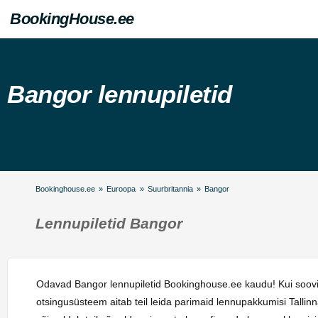
BookingHouse.ee
Bangor lennupiletid
Bookinghouse.ee
»
Euroopa
»
Suurbritannia
»
Bangor
Lennupiletid Bangor
Odavad Bangor lennupiletid Bookinghouse.ee kaudu! Kui soovit
otsingusüsteem aitab teil leida parimaid lennupakkumisi Talli