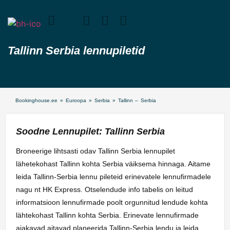
Tallinn Serbia lennupiletid
Bookinghouse.ee
»
Euroopa
»
Serbia
»
Tallinn – Serbia
Soodne Lennupilet: Tallinn Serbia
Broneerige lihtsasti odav Tallinn Serbia lennupilet
lähetekohast Tallinn kohta Serbia väiksema hinnaga. Aitame
leida Tallinn-Serbia lennu pileteid erinevatele lennufirmadele
nagu nt HK Express. Otselendude info tabelis on leitud
informatsioon lennufirmade poolt orgunnitud lendude kohta
lähtekohast Tallinn kohta Serbia. Erinevate lennufirmade
ajakavad aitavad planeerida Tallinn-Serbia lendu ja leida