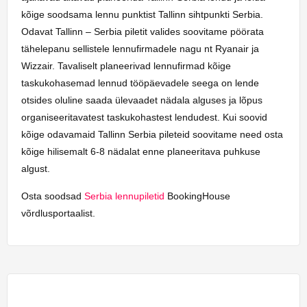
kõige soodsama lennu punktist Tallinn sihtpunkti Serbia.
Odavat Tallinn – Serbia piletit valides soovitame pöörata
tähelepanu sellistele lennufirmadele nagu nt Ryanair ja
Wizzair. Tavaliselt planeerivad lennufirmad kõige
taskukohasemad lennud tööpäevadele seega on lende
otsides oluline saada ülevaadet nädala alguses ja lõpus
organiseeritavatest taskukohastest lendudest. Kui soovid
kõige odavamaid Tallinn Serbia pileteid soovitame need osta
kõige hilisemalt 6-8 nädalat enne planeeritava puhkuse
algust.
Osta soodsad
Serbia lennupiletid
BookingHouse
võrdlusportaalist.