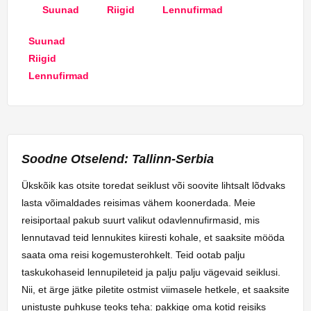
Suunad
Riigid
Lennufirmad
Suunad
Riigid
Lennufirmad
Soodne Otselend: Tallinn-Serbia
Ükskõik kas otsite toredat seiklust või soovite lihtsalt lõdvaks
lasta võimaldades reisimas vähem koonerdada. Meie
reisiportaal pakub suurt valikut odavlennufirmasid, mis
lennutavad teid lennukites kiiresti kohale, et saaksite mööda
saata oma reisi kogemusterohkelt. Teid ootab palju
taskukohaseid lennupileteid ja palju palju vägevaid seiklusi.
Nii, et ärge jätke piletite ostmist viimasele hetkele, et saaksite
unistuste puhkuse teoks teha: pakkige oma kotid reisiks