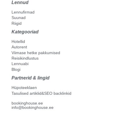
Lennud
Lennufirmad
Suunad
Riigid
Kategooriad
Hotellid
Autorent
Viimase hetke pakkumised
Reisikindlustus
Lennuabi
Blogi
Partnerid & lingid
Hüpoteeklaen
Tasulised artiklid&SEO backlinkid
bookinghouse.ee
info@bookinghouse.ee