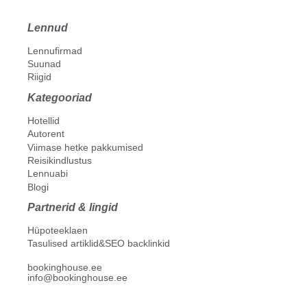
Lennud
Lennufirmad
Suunad
Riigid
Kategooriad
Hotellid
Autorent
Viimase hetke pakkumised
Reisikindlustus
Lennuabi
Blogi
Partnerid & lingid
Hüpoteeklaen
Tasulised artiklid&SEO backlinkid
bookinghouse.ee
info@bookinghouse.ee