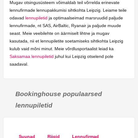
Mugav otsingusüsteem võimaldab teil võrrelda erinevate
lennufirmade lennupakkumisi sihtkohta Leipzig. Leiame teile
odavad
lennupiletid
ja optimaalseimad marsruudid paljude
lennufirmade, nt SAS, AirBaltic, Ryanair ja paljude muude
seast. Meie veebilehte on äärmiselt lihtne ja mugav
kasutada, nii et lennupiletite soetamiseks sihtkohta Leipzig
kulub vaid mõni minut. Meie võrdlusportaalist leiad ka
Saksamaa lennupiletid
juhul kui Leipzig otselend pole
saadaval.
Bookinghouse populaarsed
lennupiletid
Suunad
Riigid
Lennufirmad