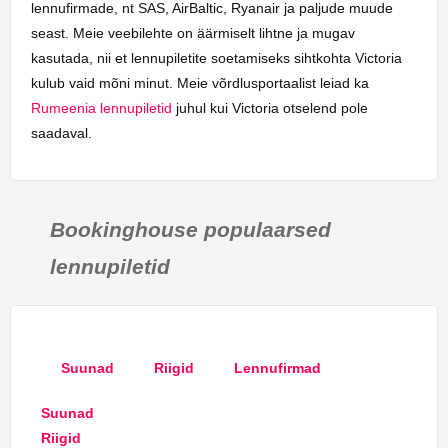
lennufirmade, nt SAS, AirBaltic, Ryanair ja paljude muude
seast. Meie veebilehte on äärmiselt lihtne ja mugav
kasutada, nii et lennupiletite soetamiseks sihtkohta Victoria
kulub vaid mõni minut. Meie võrdlusportaalist leiad ka
Rumeenia lennupiletid
juhul kui Victoria otselend pole
saadaval.
Bookinghouse populaarsed
lennupiletid
Suunad
Riigid
Lennufirmad
Suunad
Riigid