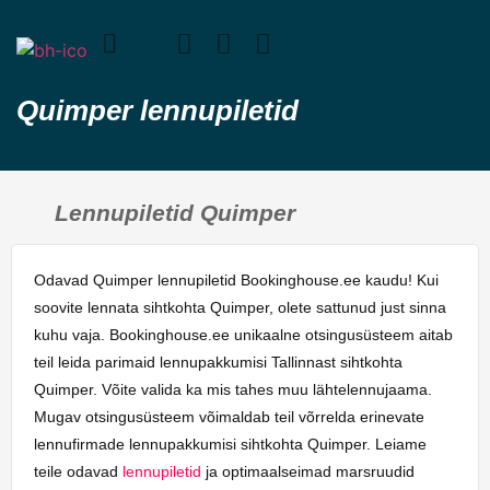
Quimper lennupiletid
Lennupiletid Quimper
Odavad Quimper lennupiletid Bookinghouse.ee kaudu! Kui
soovite lennata sihtkohta Quimper, olete sattunud just sinna
kuhu vaja. Bookinghouse.ee unikaalne otsingusüsteem aitab
teil leida parimaid lennupakkumisi Tallinnast sihtkohta
Quimper. Võite valida ka mis tahes muu lähtelennujaama.
Mugav otsingusüsteem võimaldab teil võrrelda erinevate
lennufirmade lennupakkumisi sihtkohta Quimper. Leiame
teile odavad
lennupiletid
ja optimaalseimad marsruudid