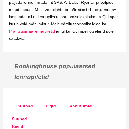
paljude lennufirmade, nt SAS, AirBaltic, Ryanair ja paljude
muude seast. Meie veebilehte on äärmiselt lihtne ja mugav
kasutada, nii et lennupiletite soetamiseks sihtkohta Quimper
kulub vaid mõni minut. Meie võrdlusportaalist leiad ka
Prantsusmaa lennupiletid
juhul kui Quimper otselend pole
saadaval.
Bookinghouse populaarsed
lennupiletid
Suunad
Riigid
Lennufirmad
Suunad
Riigid