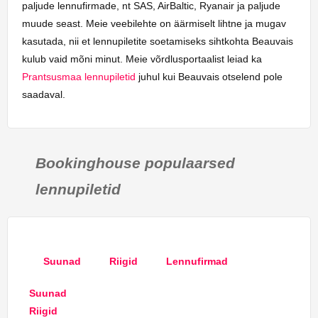
paljude lennufirmade, nt SAS, AirBaltic, Ryanair ja paljude
muude seast. Meie veebilehte on äärmiselt lihtne ja mugav
kasutada, nii et lennupiletite soetamiseks sihtkohta Beauvais
kulub vaid mõni minut. Meie võrdlusportaalist leiad ka
Prantsusmaa lennupiletid
juhul kui Beauvais otselend pole
saadaval.
Bookinghouse populaarsed
lennupiletid
Suunad
Riigid
Lennufirmad
Suunad
Riigid