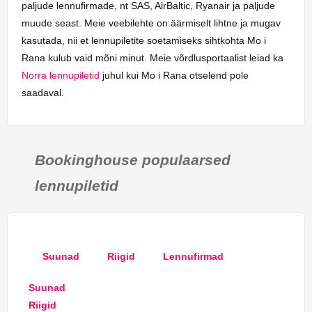
paljude lennufirmade, nt SAS, AirBaltic, Ryanair ja paljude
muude seast. Meie veebilehte on äärmiselt lihtne ja mugav
kasutada, nii et lennupiletite soetamiseks sihtkohta Mo i
Rana kulub vaid mõni minut. Meie võrdlusportaalist leiad ka
Norra lennupiletid
juhul kui Mo i Rana otselend pole
saadaval.
Bookinghouse populaarsed
lennupiletid
Suunad
Riigid
Lennufirmad
Suunad
Riigid