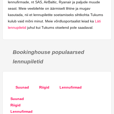
lennufirmade, nt SAS, AirBaltic, Ryanair ja paljude muude
seast. Meie veebilehte on äärmiselt lihtne ja mugav
kasutada, nii et lennupiletite soetamiseks sihtkohta Tukums
kulub vaid mõni minut. Meie võrdlusportaalist leiad ka
Läti
lennupiletid
juhul kui Tukums otselend pole saadaval.
Bookinghouse populaarsed
lennupiletid
Suunad
Riigid
Lennufirmad
Suunad
Riigid
Lennufirmad