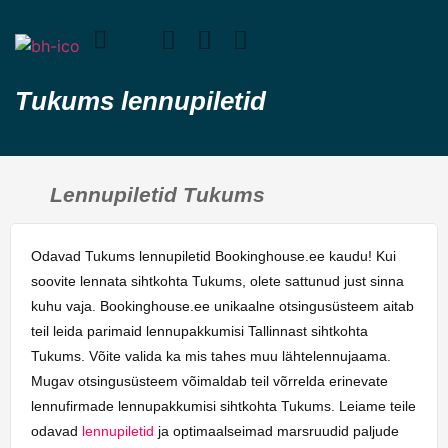
Tukums lennupiletid
Lennupiletid Tukums
Odavad Tukums lennupiletid Bookinghouse.ee kaudu! Kui
soovite lennata sihtkohta Tukums, olete sattunud just sinna
kuhu vaja. Bookinghouse.ee unikaalne otsingusüsteem aitab
teil leida parimaid lennupakkumisi Tallinnast sihtkohta
Tukums. Võite valida ka mis tahes muu lähtelennujaama.
Mugav otsingusüsteem võimaldab teil võrrelda erinevate
lennufirmade lennupakkumisi sihtkohta Tukums. Leiame teile
odavad
lennupiletid
ja optimaalseimad marsruudid paljude